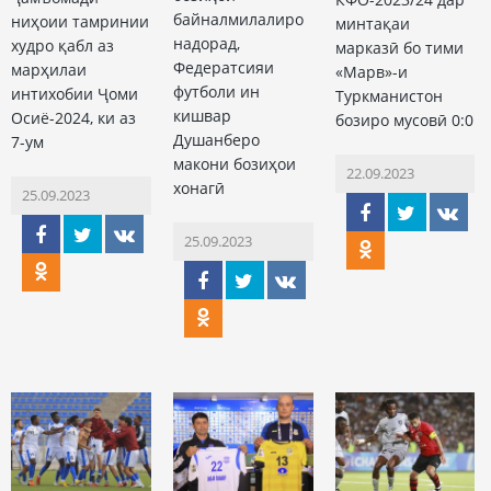
байналмилалиро
ниҳоии тамринии
минтақаи
надорад,
худро қабл аз
марказӣ бо тими
Федератсияи
марҳилаи
«Марв»-и
футболи ин
интихобии Ҷоми
Туркманистон
кишвар
Осиё-2024, ки аз
бозиро мусовӣ 0:0
Душанберо
7-ум
макони бозиҳои
22.09.2023
хонагӣ
25.09.2023
25.09.2023