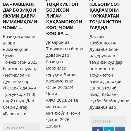
ВА «РАВШАН»
ТОҶИКИСТОН
«ЗЕБОНИСО»
ДАР БОЗИҲОИ
БОЗИҲОИ
ҚАҲРАМОНИ
ЯКУМИ ДАВРИ
ЛИГАИ
ЧОРКАРАТАИ
НИМАНИҲОИИ
ҚАҲРАМОНҲОИ
ТОҶИКИСТОН
ҶОМИ ...
КФО, ҶОМИ
ГАРДИД
КФО ВА ...
Бозиҳои аввали
Дастаи
Доварон аз
даври
«Зебонисо»-и
Тоҷикистон барои
ниманиҳоии
Душанбе бори
доварӣ дар
Ҷоми
чаҳорум дар
бозиҳои
Тоҷикистон-2023
таърихи худ дар
марҳилаи
баргузор шуданд.
чемпионати
гурӯҳии Лигаи
«Истиқлол»-и
Тоҷикистон
қаҳрамонҳои
Душанбе бар
байни дастаҳои
Осиё-2023/24,
«Регар-ТадАЗ»-и
занона ғолиб
Ҷоми
Турсунзода (1:0)
омад. Қаблан
КФО-2023/24 ва
пирӯз шуд. Дар
футболбозбонувони
марҳилаи
бозии дигар
Душанбе дар
интихобии Ҷоми
«Равшан»-и
ҷаҳон-2026
29.09.2023
даъват
29.09.2023