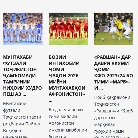
МУНТАХАБИ
БОЗИИ
«РАВШАН» ДАР
ФУТЗАЛИ
ИНТИХОБИИ
ДАВРИ ЯКУМИ
ТОҶИКИСТОН
ҶОМИ
ҶОМИ
ҶАМЪОМАДИ
ҶАҲОН-2026
КФО-2023/24 БО
ТАМРИНИИ
МИЁНИ
ТИМИ «МАРВ»-
НИҲОИИ ХУДРО
МУНТАХАБҲОИ
И ...
ПЕШ АЗ ...
АФҒОНИСТОН –
Ноиб-қаҳрамони
...
Мунтахаби
Тоҷикистон
Ба далели он ки
футзали
«Равшан»-и Кӯлоб
тими миллии
Тоҷикистон таҳти
дар оғози
Афғонистон
роҳбарии Пайрав
марҳилаи
имкони мизбонии
Воҳидов
гурӯҳии Ҷоми
бозиҳои
ҷамъомади
КФО-2023/24 дар