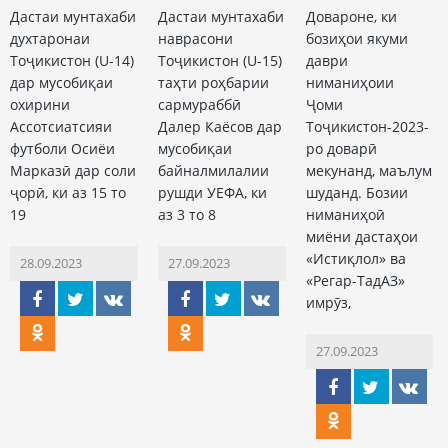
Дастаи мунтахаби
Дастаи мунтахаби
Довароне, ки
духтаронаи
наврасони
бозиҳои якуми
Тоҷикистон (U-14)
Тоҷикистон (U-15)
даври
дар мусобиқаи
таҳти роҳбарии
ниманиҳоии
охирини
сармураббӣ
Ҷоми
Ассотсиатсияи
Далер Каёсов дар
Тоҷикистон-2023-
футболи Осиёи
мусобиқаи
ро доварӣ
Марказӣ дар соли
байналмилалии
мекунанд, маълум
ҷорӣ, ки аз 15 то
рушди УЕФА, ки
шуданд. Бозии
19
аз 3 то 8
ниманиҳоӣ
миёни дастаҳои
«Истиқлол» ва
28.09.2023
27.09.2023
«Регар-ТадАЗ»
имрӯз,
27.09.2023