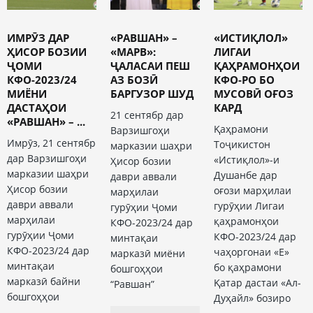
ИМРӮЗ ДАР
«РАВШАН» –
«ИСТИҚЛОЛ»
ҲИСОР БОЗИИ
«МАРВ»:
ЛИГАИ
ҶОМИ
ҶАЛАСАИ ПЕШ
ҚАҲРАМОНҲОИ
КФО-2023/24
АЗ БОЗӢ
КФО-РО БО
МИЁНИ
БАРГУЗОР ШУД
МУСОВӢ ОҒОЗ
ДАСТАҲОИ
КАРД
21 сентябр дар
«РАВШАН» – ...
Қаҳрамони
Варзишгоҳи
Имрӯз, 21 сентябр
Тоҷикистон
марказии шаҳри
дар Варзишгоҳи
«Истиқлол»-и
Ҳисор бозии
марказии шаҳри
Душанбе дар
даври аввали
Ҳисор бозии
оғози марҳилаи
марҳилаи
даври аввали
гурӯҳии Лигаи
гурӯҳии Ҷоми
марҳилаи
қаҳрамонҳои
КФО-2023/24 дар
гурӯҳии Ҷоми
КФО-2023/24 дар
минтақаи
КФО-2023/24 дар
чаҳоргонаи «Е»
марказӣ миёни
минтақаи
бо қаҳрамони
бошгоҳҳои
марказӣ байни
Қатар дастаи «Ал-
“Равшан”
бошгоҳҳои
Дуҳайл» бозиро