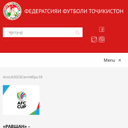
Menu
≡
Асосӣ
2023
Сентябрь
19
«РАВШАН» –