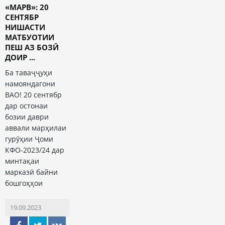
«МАРВ»: 20
СЕНТЯБР
НИШАСТИ
МАТБУОТИИ
ПЕШ АЗ БОЗӢ
ДОИР ...
Ба таваҷҷуҳи
намояндагони
ВАО! 20 сентябр
дар остонаи
бозии даври
аввали марҳилаи
гурӯҳии Ҷоми
КФО-2023/24 дар
минтақаи
марказӣ байни
бошгоҳҳои
19.09.2023