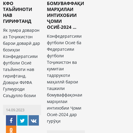
КФО
БОМУВАФФАҚИ
ТАЪЙИНОТИ
МАРҲИЛАИ
НАВ
ИНТИХОБИИ
ГИРИФТАНД
ҶОМИ
ОСИЁ-2024 ...
Як зумра доварон
Конфедератсияи
аз Тоҷикистон
футболи Осиё ба
барои доварӣ дар
Федератсияи
бозиҳои
футболи
Конфедератсияи
Тоҷикистон ва
футболи Осиё
кумитаи
таъйиноти нав
тадорукоти
гирифтанд.
маҳаллӣ барои
Довари ФИФА
ташкили
Гулмуроди
бомуваффақонаи
Саъдулло бозии
марҳилаи
интихобии Ҷоми
14.09.2023
Осиё-2024 дар
гурӯҳи