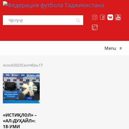
Menu
≡
Асосӣ
2023
Сентябрь
17
«ИСТИҚЛОЛ» –
«АЛ-ДУҲАЙЛ»:
18-УМИ