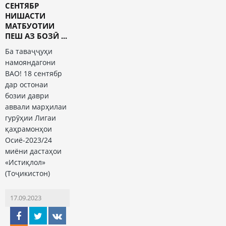
СЕНТЯБР
НИШАСТИ
МАТБУОТИИ
ПЕШ АЗ БОЗӢ ...
Ба таваҷҷуҳи
намояндагони
ВАО! 18 сентябр
дар остонаи
бозии даври
аввали марҳилаи
гурӯҳии Лигаи
қаҳрамонҳои
Осиё-2023/24
миёни дастаҳои
«Истиқлол»
(Тоҷикистон)
17.09.2023