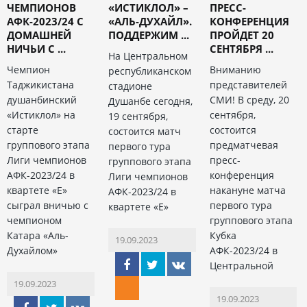
ЧЕМПИОНОВ
«ИСТИКЛОЛ» –
ПРЕСС-
АФК-2023/24 С
«АЛЬ-ДУХАЙЛ».
КОНФЕРЕНЦИЯ
ДОМАШНЕЙ
ПОДДЕРЖИМ ...
ПРОЙДЕТ 20
НИЧЬИ С ...
СЕНТЯБРЯ ...
На Центральном
Чемпион
Вниманию
республиканском
Таджикистана
представителей
стадионе
душанбинский
СМИ! В среду, 20
Душанбе сегодня,
«Истиклол» на
сентября,
19 сентября,
старте
состоится
состоится матч
группового этапа
предматчевая
первого тура
Лиги чемпионов
пресс-
группового этапа
АФК-2023/24 в
конференция
Лиги чемпионов
квартете «Е»
накануне матча
АФК-2023/24 в
сыграл вничью с
первого тура
квартете «Е»
чемпионом
группового этапа
Катара «Аль-
Кубка
19.09.2023
Духайлом»
АФК-2023/24 в
Центральной
19.09.2023
19.09.2023