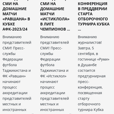
СМИ НА
СМИ НА
КОНФЕРЕНЦИЯ
ДОМАШНИЕ
ДОМАШНИЕ
В ПРЕДДВЕРИИ
МАТЧИ
МАТЧИ
СТАРТА
«РАВШАНА» В
«ИСТИКЛОЛА»
ОТБОРОЧНОГО
КУБКЕ
В ЛИГЕ
ТУРНИРА КУБКА
АФК-2023/24
ЧЕМПИОНОВ ...
...
Вниманию
Вниманию
Вниманию
представителей
представителей
журналистов!
СМИ! Пресс-
СМИ! Пресс-
Завтра, 5
службы
службы
сентября, в
Федерации
Федерации
гостинице «Руми»
футбола
футбола
в Душанбе
Таджикистана и
Таджикистана и
состоится
ФК «Равшан»
ФК «Истиклол»
предтурнирная
начинают
начинают
пресс-
процесс
процесс
конференция,
аккредитации
аккредитации
посвященная
представителей
представителей
старту
местных и
местных и
отборочного
иностранных
иностранных
турнира Кубка