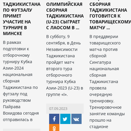
ТАДЖИКИСТАНА
ОЛИМПИЙСКАЯ
СБОРНАЯ
ПО ФУТЗАЛУ
СБОРНАЯ
ТАДЖИКИСТАНА
ПРИМЕТ
ТАДЖИКИСТАНА
ГОТОВИТСЯ К
УЧАСТИЕ НА
(U-23) СЫГРАЕТ
ТОВАРИЩЕСКОМ
ТУРНИРЕ В
С ЛАОСОМ В ...
МАТЧУ ...
МИНСКЕ
В субботу, 9
В преддверии
В рамках
сентября, в День
товарищеского
подготовки к
Независимости
матча против
отборочному
Таджикистана
сборной
турниру Кубка
пройдет матч
Сингапура
Азии-2024
второго тура
национальная
национальная
отборочного
сборная
сборная
турнира Кубка
Таджикистана
Таджикистана по
Азии-2023 (U-23) в
провела
футзалу под
группе «I».
очередную
руководством
тренировку.
Пайрава
Тренировочное
07.09.2023
Вохидова сегодня
занятие команды
отправилась в
прошло на
стадионе