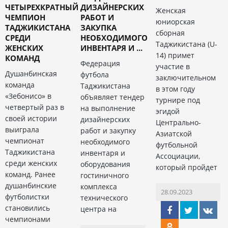
ЧЕТЫРЕХКРАТНЫЙ
ДИЗАЙНЕРСКИХ
Женская
ЧЕМПИОН
РАБОТ И
юниорская
ТАДЖИКИСТАНА
ЗАКУПКА
сборная
СРЕДИ
НЕОБХОДИМОГО
Таджикистана (U-
ЖЕНСКИХ
ИНВЕНТАРЯ И ...
14) примет
КОМАНД
Федерация
участие в
Душанбинская
футбола
заключительном
команда
Таджикистана
в этом году
«Зебонисо» в
объявляет тендер
турнире под
четвертый раз в
на выполнение
эгидой
своей истории
дизайнерских
Центрально-
выиграла
работ и закупку
Азиатской
чемпионат
необходимого
футбольной
Таджикистана
инвентаря и
Ассоциации,
среди женских
оборудования
который пройдет
команд. Ранее
гостиничного
душанбинские
комплекса
28.09.2023
футболистки
технического
становились
центра на
чемпионами