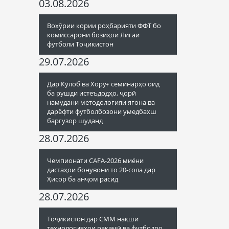
03.08.2026
Вохӯрии кории роҳбарияти ФФТ бо
комиссарони бозиҳои Лигаи
футболи Тоҷикистон
29.07.2026
Дар Кӯлоб ва Хоруғ семинарҳо оид
ба рушди истеъдодҳо, ҷорӣ
намудани методологияи ягона ва
дарёфти футболбозони умедбахш
баргузор шуданд
28.07.2026
Чемпионати CAFA-2026 миёни
дастаҳои бонувони то 20-сола дар
Ҳисор ба анҷом расид
28.07.2026
Тоҷикистон дар СММ нақши
технологияҳои рақамӣ ва футболро