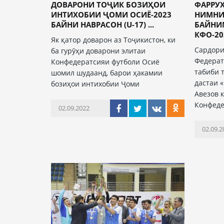
ДОВАРОНИ ТОҶИК БОЗИҲОИ
ФАРРУХ
ИНТИХОБИИ ҶОМИ ОСИЁ-2023
НИМН
БАЙНИ НАВРАСОН (U-17) ...
БАЙНИ
КФО-202
Як қатор доварон аз Тоҷикистон, ки
Сардори
ба гурӯҳи доварони элитаи
Федерат
Конфедератсияи футболи Осиё
табиби 
шомил шудаанд, барои ҳакамии
дастаи 
бозиҳои интихобии Ҷоми
Авезов 
Конфеде
02.09.2022
02.09.2