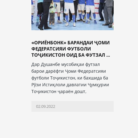
«ОРИЁНБОНК» БАРАНДАИ ҶОМИ
ФЕДЕРАТСИЯИ ФУТБОЛИ
ТОҶИКИСТОН ОИД БА ФУТЗАЛ ...
Дар Душанбе мусобиқаи футзал
барои дарёфти Ҷоми Федератсияи
футболи Тоҷикистон, ки бахшида ба
Рӯзи Истиқлоли давлатии Ҷумҳурии
Тоҷикистон ҷараён дошт,
02.09.2022