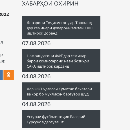
ХАБАРҲОИ ОХИРИН
022
Доварони Тоҷикистон дар Тошканд
дар семинари доварони элитаи КФО
иштирок доранд
нд
07.08.2026
ар
Намояндагони ФФТ дар семинар
Дар
барои комиссарони нави бозиҳои
CAFA иштирок карданд
04.08.2026
Дар ФФТ ҷаласаи Кумитаи бехатарӣ
ва кор бо мухлисон баргузор шуд
04.08.2026
Устураи футболи тоҷик Валерий
Турсунов даргузашт