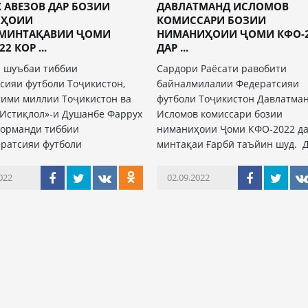
 АВЕЗОВ ДАР БОЗИИ
ДАВЛАТМАНД ИСЛОМОВ
ИҲОИИ
КОМИССАРИ БОЗИИ
МИНТАҚАВИИ ҶОМИ
НИМАНИҲОИИ ҶОМИ КФО-2
2 КОР ...
ДАР ...
 шуъбаи тиббии
Сардори Раёсати равобити
сияи футболи Тоҷикистон,
байналмилалии Федератсияи
тими миллии Тоҷикистон ва
футболи Тоҷикистон Давлатма
«Истиқлол»-и Душанбе Фаррух
Исломов комиссари бозии
корманди тиббии
ниманиҳоии Ҷоми КФО-2022 д
ратсияи футболи
минтақаи Ғарбӣ таъйин шуд. 
022
02.09.2022