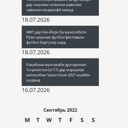
дар таҳкими солимии равонии
ҷавонон муаррифӣ намуд
18.07.2026
ФФТ дар Ню-Йорк ба муносибати
Рӯзи ҷаҳонии футбол фестивали
футбол баргузор кард
18.07.2026
Рақибони мунтахаби духтаронаи
Тоҷикистон (U-17) дар марҳилаи
интихобии Ҷоми Осиё-2027 муайян
шуданд
16.07.2026
Сентябрь 2022
M
T
W
T
F
S
S