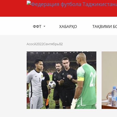
ФФТ
ХАБАРҲО
ТАҚВИМИ Б
Асосӣ
2022
Сентябрь
02