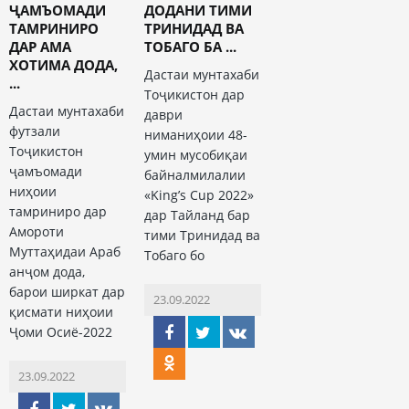
ҶАМЪОМАДИ
ДОДАНИ ТИМИ
ТАМРИНИРО
ТРИНИДАД ВА
ДАР АМА
ТОБАГО БА ...
ХОТИМА ДОДА,
Дастаи мунтахаби
...
Тоҷикистон дар
Дастаи мунтахаби
даври
футзали
ниманиҳоии 48-
Тоҷикистон
умин мусобиқаи
ҷамъомади
байналмилалии
ниҳоии
«King’s Cup 2022»
тамриниро дар
дар Тайланд бар
Амороти
тими Тринидад ва
Муттаҳидаи Араб
Тобаго бо
анҷом дода,
барои ширкат дар
23.09.2022
қисмати ниҳоии
Ҷоми Осиё-2022
23.09.2022