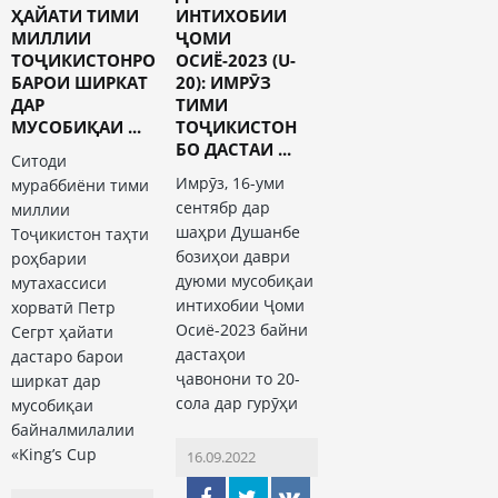
ҲАЙАТИ ТИМИ
ИНТИХОБИИ
МИЛЛИИ
ҶОМИ
ТОҶИКИСТОНРО
ОСИЁ-2023 (U-
БАРОИ ШИРКАТ
20): ИМРӮЗ
ДАР
ТИМИ
МУСОБИҚАИ ...
ТОҶИКИСТОН
БО ДАСТАИ ...
Ситоди
Имрӯз, 16-уми
мураббиёни тими
сентябр дар
миллии
шаҳри Душанбе
Тоҷикистон таҳти
бозиҳои даври
роҳбарии
дуюми мусобиқаи
мутахассиси
интихобии Ҷоми
хорватӣ Петр
Осиё-2023 байни
Сегрт ҳайати
дастаҳои
дастаро барои
ҷавонони то 20-
ширкат дар
сола дар гурӯҳи
мусобиқаи
байналмилалии
«King’s Cup
16.09.2022