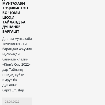
МУНТАХАБИ
ТОҶИКИСТОН
БО ҶОМИ
ШОҲИ
ТАЙЛАНД БА
ДУШАНБЕ
БАРГАШТ
Дастаи мунтахаби
Тоҷикистон, ки
барандаи 48-умин
мусобиқаи
байналмилалии
«King’s Cup 2022»
дар Тайланд
гардид, субҳи
имрӯз ба
Душанбе
баргашт. Дар
28.09.2022