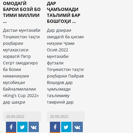
ОМОДАГӢ
ДАР
БАРОИ БОЗӢ БО
ҶАМЪОМАДИ
ТИМИ МИЛЛИИ
ТАЪЛИМӢ БАР
...
БОШГОҲИ ...
Дастаи мунтахаби
Дар доираи
Тоҷикистон таҳти
омодагӣ ба қисми
роҳбарии
ниҳоии Ҷоми
мутахассиси
Осиё-2022
хорватӣ Петр
мунтахаби
Сегрт омодагиро
футзали
ба бозии
Тоҷикистон таҳти
ниманиҳоии
роҳбарии Пайрав
мусобиқаи
Воҳидов дар
байналмилалии
ҷамъомади
«King’s Cup 2022»
таълимиву
дар шаҳри
тамринӣ дар
20.09.2022
20.09.2022