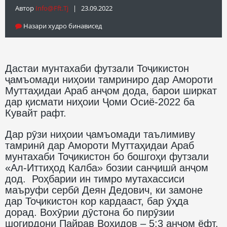
Автор
Info@fft.tj
| 23.09.2022
Назари худро бинависед
Дастаи мунтахаби футзали Тоҷикистон
ҷамъомади ниҳоии тамриниро дар Амороти
Муттаҳидаи Араб анҷом дода, барои ширкат
дар қисмати ниҳоии Ҷоми Осиё-2022 ба
Кувайт рафт.
Дар рӯзи ниҳоии ҷамъомади таълимиву
тамринӣ дар Амороти Муттаҳидаи Араб
мунтахаби Тоҷикистон бо бошгоҳи футзали
«Ал-Иттиҳод Калба» бозии санҷишӣ анҷом
дод. Роҳбарии ин тимро мутахассиси
маъруфи сербӣ Деян Дедович, ки замоне
дар Тоҷикистон кор кардааст, бар ӯҳда
дорад. Вохӯрии дӯстона бо пирӯзии
шогирдони Пайрав Воҳидов – 5:3 анҷом ёфт.