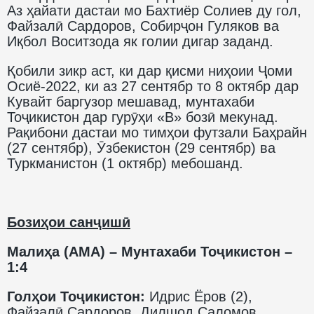
Аз ҳайати дастаи мо Бахтиёр Солиев ду гол,
Файзалӣ Сардоров, Собирҷон Гуляков ва
Иқбол Воситзода як голии дигар заданд.
Қобили зикр аст, ки дар қисми ниҳоии Ҷоми
Осиё-2022, ки аз 27 сентябр то 8 октябр дар
Кувайт баргузор мешавад, мунтахаби
Тоҷикистон дар гурӯҳи «В» бозӣ мекунад.
Рақибони дастаи мо тимҳои футзали Баҳрайн
(27 сентябр), Ӯзбекистон (29 сентябр) ва
Туркманистон (1 октябр) мебошанд.
Бозиҳои санҷишӣ
Малиҳа (АМА) – Мунтахаби Тоҷикистон –
1:4
Голҳои Тоҷикистон:
Идрис Ёров (2),
Файзалӣ Сардоров, Дилшод Саломов.