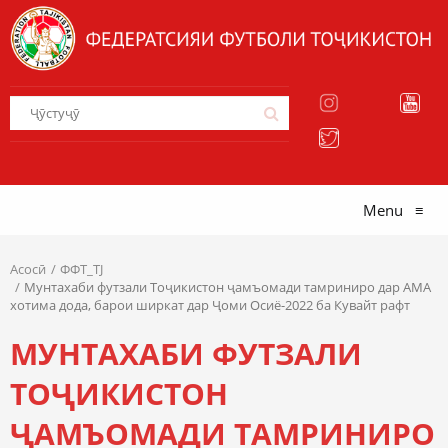
Menu
≡
Асосӣ
ФФТ_TJ
Мунтахаби футзали Тоҷикистон ҷамъомади тамриниро дар АМА
хотима дода, барои ширкат дар Ҷоми Осиё-2022 ба Кувайт рафт
МУНТАХАБИ ФУТЗАЛИ
ТОҶИКИСТОН
ҶАМЪОМАДИ ТАМРИНИРО