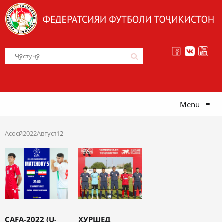
Menu
≡
Асосӣ
2022
Август
12
CAFA-2022 (U-
ХУРШЕД