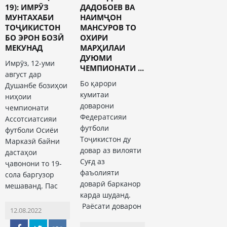
19): ИМРӮЗ
ДАДОБОЕВ ВА
МУНТАХАБИ
НАИМҶОН
ТОҶИКИСТОН
МАНСУРОВ ТО
БО ЭРОН БОЗӢ
ОХИРИ
МЕКУНАД
МАРҲИЛАИ
ДУЮМИ
Имрӯз, 12-уми
ЧЕМПИОНАТИ ...
август дар
Бо қарори
Душанбе бозиҳои
кумитаи
ниҳоии
доварони
чемпионати
Федератсияи
Ассотсиатсияи
футболи
футболи Осиёи
Тоҷикистон ду
Марказӣ байни
довар аз вилояти
дастаҳои
Суғд аз
ҷавонони то 19-
фаъолияти
сола баргузор
доварӣ барканор
мешаванд. Пас
карда шуданд.
Раёсати доварон
12.08.2022