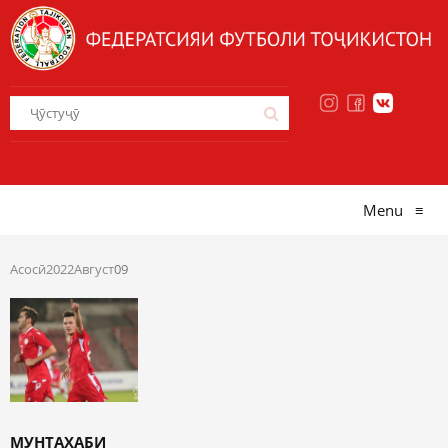
Menu
≡
Асосӣ
2022
Август
09
МУНТАХАБИ