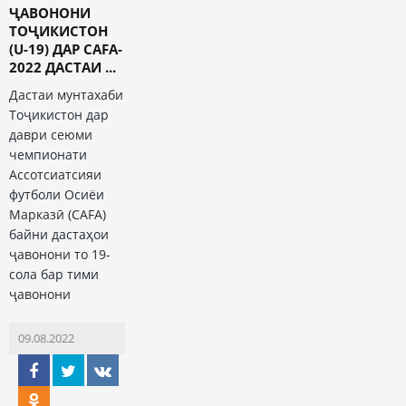
ҶАВОНОНИ
ТОҶИКИСТОН
(U-19) ДАР CAFA-
2022 ДАСТАИ ...
Дастаи мунтахаби
Тоҷикистон дар
даври сеюми
чемпионати
Ассотсиатсияи
футболи Осиёи
Марказӣ (CAFA)
байни дастаҳои
ҷавонони то 19-
сола бар тими
ҷавонони
09.08.2022