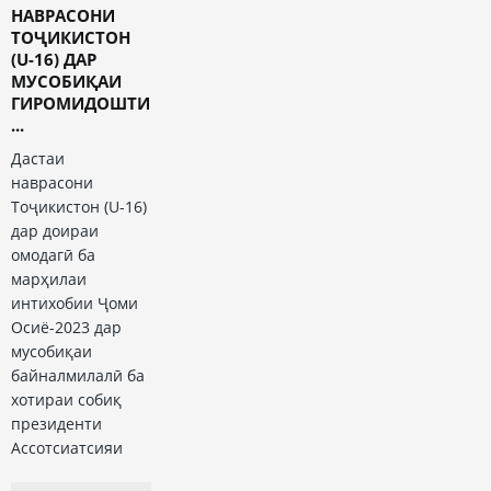
НАВРАСОНИ
ТОҶИКИСТОН
(U-16) ДАР
МУСОБИҚАИ
ГИРОМИДОШТИ
...
Дастаи
наврасони
Тоҷикистон (U-16)
дар доираи
омодагӣ ба
марҳилаи
интихобии Ҷоми
Осиё-2023 дар
мусобиқаи
байналмилалӣ ба
хотираи собиқ
президенти
Ассотсиатсияи