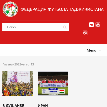
Menu
≡
Главная
2022
Август
13
В ДУШАНБЕ
ИРАН –