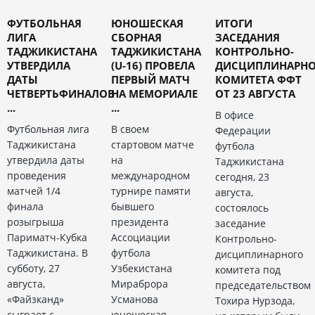
ФУТБОЛЬНАЯ
ЮНОШЕСКАЯ
ИТОГИ
ЛИГА
СБОРНАЯ
ЗАСЕДАНИЯ
ТАДЖИКИСТАНА
ТАДЖИКИСТАНА
КОНТРОЛЬНО-
УТВЕРДИЛА
(U-16) ПРОВЕЛА
ДИСЦИПЛИНАРНО
ДАТЫ
ПЕРВЫЙ МАТЧ
КОМИТЕТА ФФТ
ЧЕТВЕРТЬФИНАЛОВ
НА МЕМОРИАЛЕ
ОТ 23 АВГУСТА
...
...
В офисе
Футбольная лига
В своем
Федерации
Таджикистана
стартовом матче
футбола
утвердила даты
на
Таджикистана
проведения
международном
сегодня, 23
матчей 1/4
турнире памяти
августа,
финала
бывшего
состоялось
розыгрыша
президента
заседание
Париматч-Кубка
Ассоциации
Контрольно-
Таджикистана. В
футбола
дисциплинарного
субботу, 27
Узбекистана
комитета под
августа,
Мираброра
председательством
«Файзканд»
Усманова
Тохира Нурзода,
сыграет с
юношеская