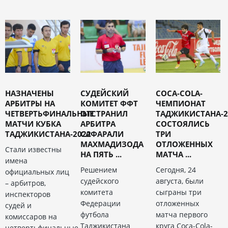
НАЗНАЧЕНЫ
СУДЕЙСКИЙ
COCA-COLA-
АРБИТРЫ НА
КОМИТЕТ ФФТ
ЧЕМПИОНАТ
ЧЕТВЕРТЬФИНАЛЬНЫЕ
ОТСТРАНИЛ
ТАДЖИКИСТАНА-2
МАТЧИ КУБКА
АРБИТРА
СОСТОЯЛИСЬ
ТАДЖИКИСТАНА-2022
САФАРАЛИ
ТРИ
МАХМАДИЗОДА
ОТЛОЖЕННЫХ
Стали известны
НА ПЯТЬ ...
МАТЧА ...
имена
Решением
Сегодня, 24
официальных лиц
судейского
августа, были
– арбитров,
комитета
сыграны три
инспекторов
Федерации
отложенных
судей и
футбола
матча первого
комиссаров на
Таджикистана
круга Coca-Cola-
четвертьфинальные