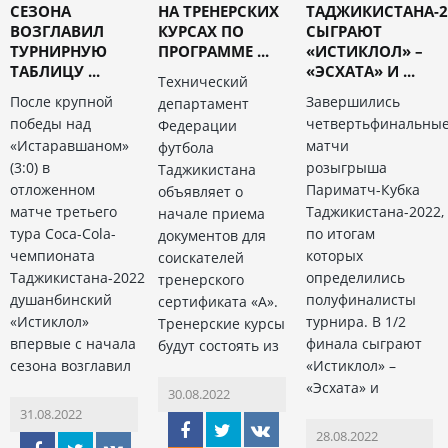
СЕЗОНА
НА ТРЕНЕРСКИХ
ТАДЖИКИСТАНА-2
ВОЗГЛАВИЛ
КУРСАХ ПО
СЫГРАЮТ
ТУРНИРНУЮ
ПРОГРАММЕ ...
«ИСТИКЛОЛ» –
ТАБЛИЦУ ...
«ЭСХАТА» И ...
Технический
После крупной
Завершились
департамент
победы над
четвертьфинальны
Федерации
«Истаравшаном»
матчи
футбола
(3:0) в
розыгрыша
Таджикистана
отложенном
Париматч-Кубка
объявляет о
матче третьего
Таджикистана-2022,
начале приема
тура Coca-Cola-
по итогам
документов для
чемпионата
которых
соискателей
Таджикистана-2022
определились
тренерского
душанбинский
полуфиналисты
сертификата «А».
«Истиклол»
турнира. В 1/2
Тренерские курсы
впервые с начала
финала сыграют
будут состоять из
сезона возглавил
«Истиклол» –
«Эсхата» и
30.08.2022
31.08.2022
28.08.2022