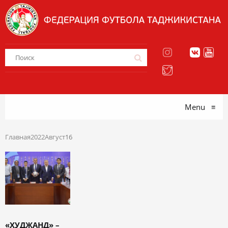
Menu
≡
Главная
2022
Август
16
«ХУДЖАНД» –