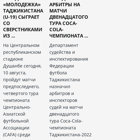
«МОЛОДЕЖКА»
АРБИТРЫ НА
ТАДЖИКИСТАНА
МАТЧИ
(U-19) СЫГРАЕТ
ДВЕНАДЦАТОГО
СО
ТУРА COCA-
СВЕРСТНИКАМИ
COLA-
ИЗ ...
ЧЕМПИОНАТА ...
На Центральном
Департамент
республиканском
судейства и
стадионе
инспектирования
Душанбе сегодня,
Федерации
10 августа,
футбола
пройдут матчи
Таджикистана
предпоследнего,
назначил
четвертого тура
арбитров и
чемпионата
инспекторов
Центрально-
судей на матчи
Азиатской
двенадцатого
футбольной
тура Coca-Cola-
Ассоциации
чемпионата
(CAFA) среди
Таджикистана-2022