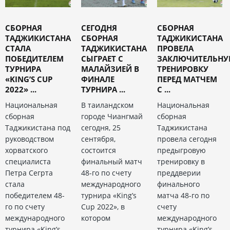
СБОРНАЯ
СЕГОДНЯ
СБОРНАЯ
ТАДЖИКИСТАНА
СБОРНАЯ
ТАДЖИКИСТАНА
СТАЛА
ТАДЖИКИСТАНА
ПРОВЕЛА
ПОБЕДИТЕЛЕМ
СЫГРАЕТ С
ЗАКЛЮЧИТЕЛЬН
ТУРНИРА
МАЛАЙЗИЕЙ В
ТРЕНИРОВКУ
«KING’S CUP
ФИНАЛЕ
ПЕРЕД МАТЧЕМ
2022» ...
ТУРНИРА ...
С ...
Национальная
В таиландском
Национальная
сборная
городе Чиангмай
сборная
Таджикистана под
сегодня, 25
Таджикистана
руководством
сентября,
провела сегодня
хорватского
состоится
предыгровую
специалиста
финальный матч
тренировку в
Петра Сегрта
48-го по счету
преддверии
стала
международного
финального
победителем 48-
турнира «King’s
матча 48-го по
го по счету
Cup 2022», в
счету
международного
котором
международного
турнира «King’s
турнира «King’s