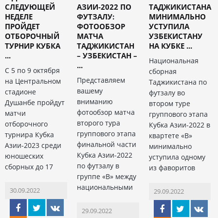
СЛЕДУЮЩЕЙ
АЗИИ-2022 ПО
ТАДЖИКИСТАНА
НЕДЕЛЕ
ФУТЗАЛУ:
МИНИМАЛЬНО
ПРОЙДЕТ
ФОТООБЗОР
УСТУПИЛА
ОТБОРОЧНЫЙ
МАТЧА
УЗБЕКИСТАНУ
ТУРНИР КУБКА
ТАДЖИКИСТАН
НА КУБКЕ ...
...
– УЗБЕКИСТАН –
Национальная
...
С 5 по 9 октября
сборная
Представляем
на Центральном
Таджикистана по
вашему
стадионе
футзалу во
вниманию
Душанбе пройдут
втором туре
фотообзор матча
матчи
группового этапа
второго тура
отборочного
Кубка Азии-2022 в
группового этапа
турнира Кубка
квартете «В»
финальной части
Азии-2023 среди
минимально
Кубка Азии-2022
юношеских
уступила одному
по футзалу в
сборных до 17
из фаворитов
группе «В» между
национальными
30.09.2022
29.09.2022
29.09.2022