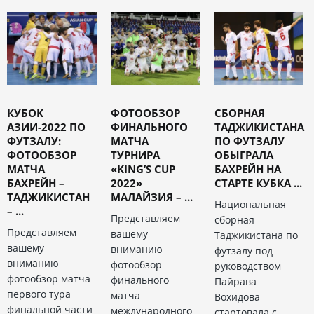
КУБОК
ФОТООБЗОР
СБОРНАЯ
АЗИИ-2022 ПО
ФИНАЛЬНОГО
ТАДЖИКИСТАНА
ФУТЗАЛУ:
МАТЧА
ПО ФУТЗАЛУ
ФОТООБЗОР
ТУРНИРА
ОБЫГРАЛА
МАТЧА
«KING’S CUP
БАХРЕЙН НА
БАХРЕЙН –
2022»
СТАРТЕ КУБКА ...
ТАДЖИКИСТАН
МАЛАЙЗИЯ – ...
Национальная
– ...
Представляем
сборная
Представляем
вашему
Таджикистана по
вашему
вниманию
футзалу под
вниманию
фотообзор
руководством
фотообзор матча
финального
Пайрава
первого тура
матча
Вохидова
финальной части
международного
стартовала с