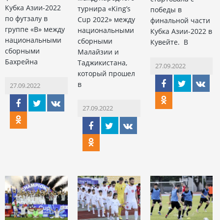
Кубка Азии-2022
турнира «King’s
победы в
по футзалу в
Cup 2022» между
финальной части
группе «В» между
национальными
Кубка Азии-2022 в
национальными
сборными
Кувейте. В
сборными
Малайзии и
Бахрейна
Таджикистана,
27.09.2022
который прошел
в
27.09.2022
27.09.2022