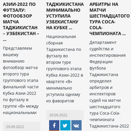
АЗИИ-2022 ПО
ТАДЖИКИСТАНА
АРБИТРЫ НА
ФУТЗАЛУ:
МИНИМАЛЬНО
МАТЧИ
ФОТООБЗОР
УСТУПИЛА
ШЕСТНАДЦАТОГО
МАТЧА
УЗБЕКИСТАНУ
ТУРА COCA-
ТАДЖИКИСТАН
НА КУБКЕ ...
COLA-
– УЗБЕКИСТАН –
ЧЕМПИОНАТА ...
Национальная
...
Департамент
сборная
Представляем
судейства и
Таджикистана по
вашему
инспектирования
футзалу во
вниманию
Федерации
втором туре
фотообзор матча
футбола
группового этапа
второго тура
Таджикистана
Кубка Азии-2022 в
группового этапа
определил
квартете «В»
финальной части
арбитров и
минимально
Кубка Азии-2022
инспекторов
уступила одному
по футзалу в
судей на матчи
из фаворитов
группе «В» между
шестнадцатого
национальными
тура Coca-Cola-
29.09.2022
чемпионата
Таджикистана-2022
29.09.2022