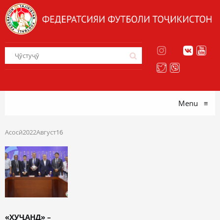
Menu
≡
Асосӣ
2022
Август
16
«ХУҶАНД» –