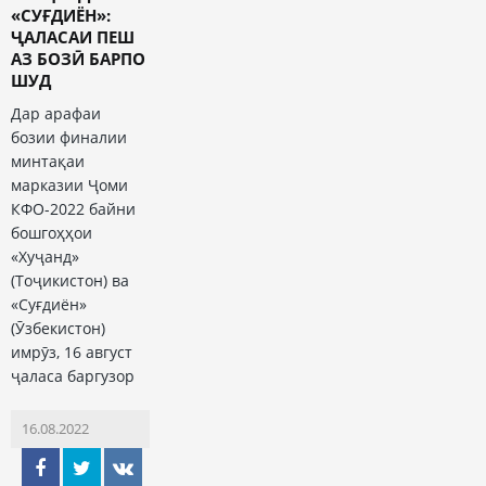
«СУҒДИЁН»:
ҶАЛАСАИ ПЕШ
АЗ БОЗӢ БАРПО
ШУД
Дар арафаи
бозии финалии
минтақаи
марказии Ҷоми
КФО-2022 байни
бошгоҳҳои
«Хуҷанд»
(Тоҷикистон) ва
«Суғдиён»
(Ӯзбекистон)
имрӯз, 16 август
ҷаласа баргузор
16.08.2022