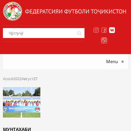
Menu
≡
Асосӣ
2022
Август
27
МУНТАХАБИ