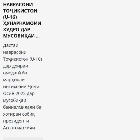
НАВРАСОНИ
ТОҶИКИСТОН
(U-16)
ҲУНАРНАМОИИ
ХУДРО ДАР
МУСОБИҚАИ ...
Дастаи
наврасони
Тоҷикистон (U-16)
дар доираи
омодагӣ ба
марҳилаи
интихобии Ҷоми
Осиё-2023 дар
мусобиқаи
байналмилалӣ ба
хотираи собиқ
президенти
Ассотсиатсияи