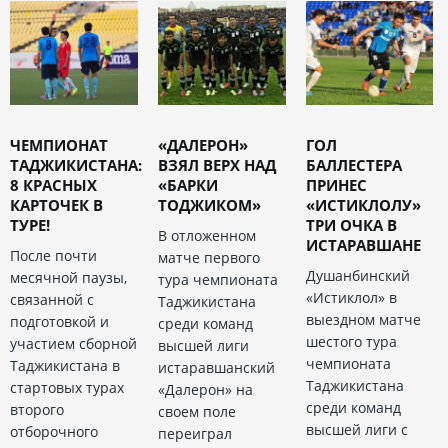
ЧЕМПИОНАТ
«ДАЛЕРОН»
ГОЛ
ТАДЖИКИСТАНА:
ВЗЯЛ ВЕРХ НАД
БАЛЛЕСТЕРА
8 КРАСНЫХ
«БАРКИ
ПРИНЕС
КАРТОЧЕК В
ТОДЖИКОМ»
«ИСТИКЛОЛУ»
ТУРЕ!
ТРИ ОЧКА В
В отложенном
ИСТАРАВШАНЕ
После почти
матче первого
Душанбинский
месячной паузы,
тура чемпионата
«Истиклол» в
связанной с
Таджикистана
выездном матче
подготовкой и
среди команд
шестого тура
участием сборной
высшей лиги
чемпионата
Таджикистана в
истаравшанский
Таджикистана
стартовых турах
«Далерон» на
среди команд
второго
своем поле
высшей лиги с
отборочного
переиграл