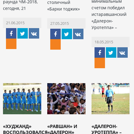
минимальным
раунда ЧМ-2018,
столичный
счетом победил
сегодня, 21
«Барки тоджик»
истаравшанский
«Далерон-
21.06.2015
27.05.2015
Уротеппа» –
18.05.2015
«ХУДЖАНД»
«РАВШАН» И
«ДАЛЕРОН-
ВОСПОЛЬЗОВАЛСЯ
«ДАЛЕРОН»
УРОТЕППА» –