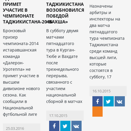
ПРИМЕТ
ТАДЖИКИСТАНА
Назначены
УЧАСТИЕ В
ВОЗОБНОВИЛСЯ
арбитры и
ЧЕМПИОНАТЕ
ПОБЕДОЙ
инспекторы на
ТАДЖИКИСТАНА-2016
«ВАХША»
два матча
Бронзовый
В субботу двумя
пятнадцатого
призер
матчами
тура чемпионата
чемпионата-2014
пятнадцатого
Таджикистана
истаравшанская
тура в Курган-
среди команд
команда
Тюбе и Вахдате
высшей лиги,
«Далерон-
после
которые
Уротеппа» не
трехнедельного
состоятся в
примет участие в
перерыва,
субботу, 17
высшем
связанного с
дивизионе нового
участием
16.10.2015
сезона. Как
национальной
сообщили в
сборной в матчах
Национальной
футбольной лиге
17.10.2015
25.03.2016