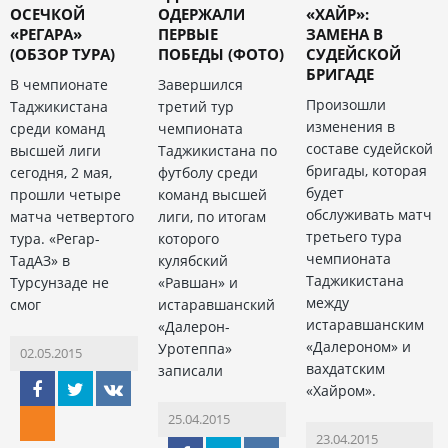
ОСЕЧКОЙ
ОДЕРЖАЛИ
«ХАЙР»:
«РЕГАРА»
ПЕРВЫЕ
ЗАМЕНА В
(ОБЗОР ТУРА)
ПОБЕДЫ (ФОТО)
СУДЕЙСКОЙ
БРИГАДЕ
В чемпионате
Завершился
Произошли
Таджикистана
третий тур
изменения в
среди команд
чемпионата
составе судейской
высшей лиги
Таджикистана по
бригады, которая
сегодня, 2 мая,
футболу среди
будет
прошли четыре
команд высшей
обслуживать матч
матча четвертого
лиги, по итогам
третьего тура
тура. «Регар-
которого
чемпионата
ТадАЗ» в
кулябский
Таджикистана
Турсунзаде не
«Равшан» и
между
смог
истаравшанский
истаравшанским
«Далерон-
«Далероном» и
Уротеппа»
02.05.2015
вахдатским
записали
«Хайром».
25.04.2015
23.04.2015