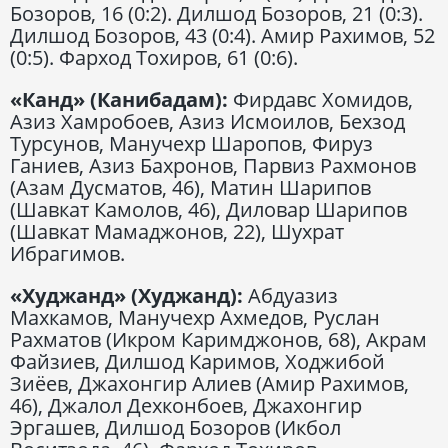
Бозоров, 16 (0:2). Дилшод Бозоров, 21 (0:3).
Дилшод Бозоров, 43 (0:4). Амир Рахимов, 52
(0:5). Фарход Тохиров, 61 (0:6).
«Канд» (Канибадам):
Фирдавс Хомидов,
Азиз Хамробоев, Азиз Исмоилов, Бехзод
Турсунов, Манучехр Шаропов, Фируз
Ганиев, Азиз Бахронов, Парвиз Рахмонов
(Азам Дусматов, 46), Матин Шарипов
(Шавкат Камолов, 46), Диловар Шарипов
(Шавкат Мамаджонов, 22), Шухрат
Ибрагимов.
«Худжанд» (Худжанд):
Абдуазиз
Махкамов, Манучехр Ахмедов, Руслан
Рахматов (Икром Каримджонов, 68), Акрам
Файзиев, Дилшод Каримов, Ходжибой
Зиёев, Джахонгир Алиев (Амир Рахимов,
46), Джалол Дехконбоев, Джахонгир
Эргашев, Дилшод Бозоров (Икбол