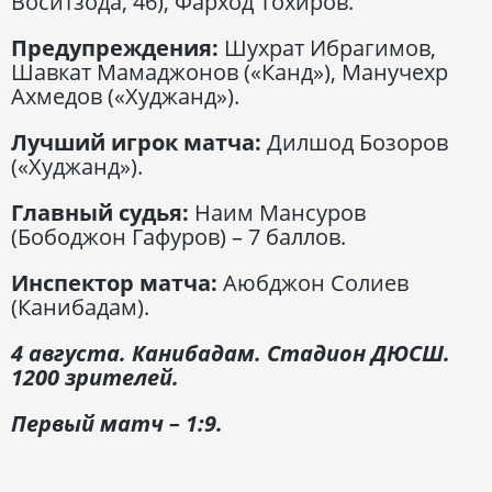
Воситзода, 46), Фарход Тохиров.
Предупреждения:
Шухрат Ибрагимов,
Шавкат Мамаджонов («Канд»), Манучехр
Ахмедов («Худжанд»).
Лучший игрок матча:
Дилшод Бозоров
(«Худжанд»).
Главный судья:
Наим Мансуров
(Бободжон Гафуров) – 7 баллов.
Инспектор матча:
Аюбджон Солиев
(Канибадам).
4 августа. Канибадам. Стадион ДЮСШ.
1200 зрителей.
Первый матч – 1:9.