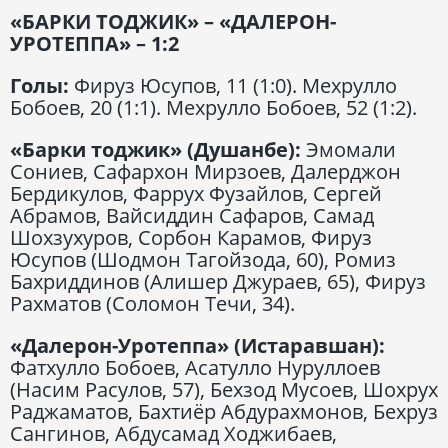
«БАРКИ ТОДЖИК» – «ДАЛЕРОН-
УРОТЕППА» – 1:2
Голы:
Фируз Юсупов, 11 (1:0). Мехрулло
Бобоев, 20 (1:1). Мехрулло Бобоев, 52 (1:2).
«Барки тоджик» (Душанбе):
Эмомали
Сониев, Сафархон Мирзоев, Далерджон
Бердикулов, Фаррух Фузайлов, Сергей
Абрамов, Вайсиддин Сафаров, Самад
Шохзухуров, Сорбон Карамов, Фируз
Юсупов (Шодмон Тагойзода, 60), Ромиз
Бахриддинов (Алишер Джураев, 65), Фируз
Рахматов (Соломон Течи, 34).
«Далерон-Уротеппа» (Истаравшан):
Фатхулло Бобоев, Асатулло Нуруллоев
(Насим Расулов, 57), Бехзод Мусоев, Шохрух
Раджаматов, Бахтиёр Абдурахмонов, Бехруз
Сангинов, Абдусамад Ходжибаев,