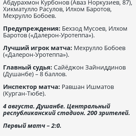
Абдурахмон Курбонов (Аваз Норкузиев, 87),
Хикматулло Расулов, Илхом Баротов,
Мехрулло Бобоев.
Предупреждения:
Бехзод Мусоев, Илхом
Баротов («Далерон-Уротеппа»).
Лучший игрок матча:
Мехрулло Бобоев
(«Далерон-Уротеппа»).
Главный судья:
Сайёджон Зайниддинов
(Душанбе) – 8 баллов.
Инспектор матча:
Равшан Ишматов
(Курган-Тюбе).
4 августа. Душанбе. Центральный
республиканский стадион. 200 зрителей.
Первый матч – 2:0.