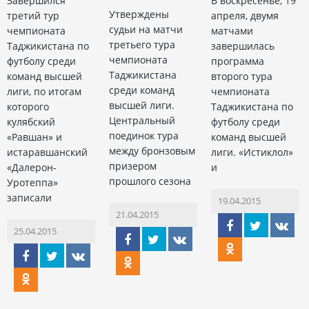
Завершился
В воскресенье, 19
Утверждены
третий тур
апреля, двумя
судьи на матчи
чемпионата
матчами
третьего тура
Таджикистана по
завершилась
чемпионата
футболу среди
программа
Таджикистана
команд высшей
второго тура
среди команд
лиги, по итогам
чемпионата
высшей лиги.
которого
Таджикистана по
Центральный
кулябский
футболу среди
поединок тура
«Равшан» и
команд высшей
между бронзовым
истаравшанский
лиги. «Истиклол»
призером
«Далерон-
и
прошлого сезона
Уротеппа»
записали
19.04.2015
21.04.2015
25.04.2015