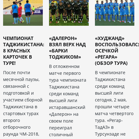
ЧЕМПИОНАТ
«ДАЛЕРОН»
«ХУДЖАНД»
ТАДЖИКИСТАНА:
ВЗЯЛ ВЕРХ НАД
ВОСПОЛЬЗОВАЛС
8 КРАСНЫХ
«БАРКИ
ОСЕЧКОЙ
КАРТОЧЕК В
ТОДЖИКОМ»
«РЕГАРА»
ТУРЕ!
(ОБЗОР ТУРА)
В отложенном
После почти
В чемпионате
матче первого
месячной паузы,
Таджикистана
тура чемпионата
связанной с
среди команд
Таджикистана
подготовкой и
высшей лиги
среди команд
участием сборной
сегодня, 2 мая,
высшей лиги
Таджикистана в
прошли четыре
истаравшанский
стартовых турах
матча четвертого
«Далерон» на
второго
тура. «Регар-
своем поле
отборочного
ТадАЗ» в
переиграл
раунда ЧМ-2018,
Турсунзаде не
столичный