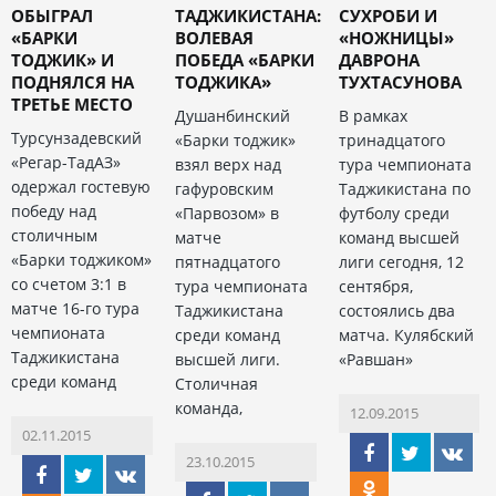
ОБЫГРАЛ
ТАДЖИКИСТАНА:
СУХРОБИ И
«БАРКИ
ВОЛЕВАЯ
«НОЖНИЦЫ»
ТОДЖИК» И
ПОБЕДА «БАРКИ
ДАВРОНА
ПОДНЯЛСЯ НА
ТОДЖИКА»
ТУХТАСУНОВА
ТРЕТЬЕ МЕСТО
Душанбинский
В рамках
Турсунзадевский
«Барки тоджик»
тринадцатого
«Регар-ТадАЗ»
взял верх над
тура чемпионата
одержал гостевую
гафуровским
Таджикистана по
победу над
«Парвозом» в
футболу среди
столичным
матче
команд высшей
«Барки тоджиком»
пятнадцатого
лиги сегодня, 12
со счетом 3:1 в
тура чемпионата
сентября,
матче 16-го тура
Таджикистана
состоялись два
чемпионата
среди команд
матча. Кулябский
Таджикистана
высшей лиги.
«Равшан»
среди команд
Столичная
команда,
12.09.2015
02.11.2015
23.10.2015