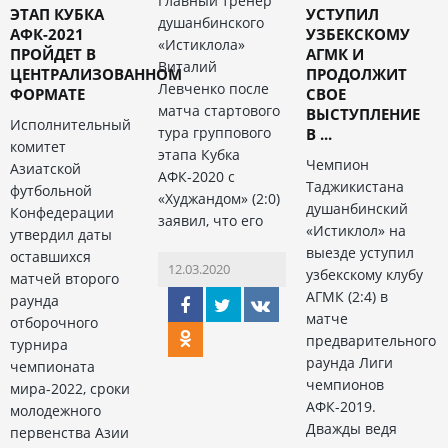
Главный тренер
ЭТАП КУБКА
УСТУПИЛ
душанбинского
АФК-2021
УЗБЕКСКОМУ
«Истиклола»
ПРОЙДЕТ В
АГМК И
Виталий
ЦЕНТРАЛИЗОВАННОМ
ПРОДОЛЖИТ
Левченко после
ФОРМАТЕ
СВОЕ
матча стартового
ВЫСТУПЛЕНИЕ
Исполнительный
тура группового
В ...
комитет
этапа Кубка
Чемпион
Азиатской
АФК-2020 с
Таджикистана
футбольной
«Худжандом» (2:0)
душанбинский
Конфедерации
заявил, что его
«Истиклол» на
утвердил даты
выезде уступил
оставшихся
12.03.2020
узбекскому клубу
матчей второго
АГМК (2:4) в
раунда
матче
отборочного
предварительного
турнира
раунда Лиги
чемпионата
чемпионов
мира-2022, сроки
АФК-2019.
молодежного
Дважды ведя
первенства Азии