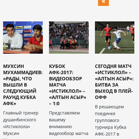
МУХСИН
КУБОК
СЕГОДНЯ МАТЧ
МУХАММАДИЕВ:
АФК-2017:
«ИСТИКЛОЛ» –
«РАДЫ, ЧТО
ВИДЕООБЗОР
«АЛТЫН АСЫР»:
ВЫШЛИ В
МАТЧА
БИТВА ЗА
СЛЕДУЮЩИЙ
«ИСТИКЛОЛ» –
ВЫХОД В ПЛЕЙ-
РАУНД КУБКА
«АЛТЫН АСЫР»
ОФФ
АФК»
– 1:0
В решающем
Главный тренер
Представляем
поединке
душанбинского
вашему
группового
«Истиклола»
вниманию
турнира Кубка
Мухсин
видеообзор матча
АФК-2017 в