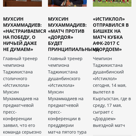
МУХСИН
МУХСИН
«ИСТИКЛОЛ»
МУХАММАДИЕВ:
МУХАММАДИЕВ:
ОТПРАВИЛСЯ В
«НАСТРАИВАЕМСЯ
«МАТЧ ПРОТИВ
БИШКЕК НА
НА ПОБЕДУ, О
«ДОРДОЯ»
МАТЧ КУБКА
НИЧЬЕЙ ДАЖЕ
БУДЕТ
АФК-2017 С
НЕ ДУМАЕМ»
ПРИНЦИПИАЛЬНЫМ»
«ДОРДОЕМ»
Главный тренер
Главный тренер
Чемпион
чемпиона
чемпиона
Таджикистана
Таджикистана
Таджикистана
душанбинский
столичного
душанбинского
«Истиклол»
«Истиклола»
«Истиклола»
сегодня, 14 мая,
Мухсин
Мухсин
вылетел в
Мухаммадиев на
Мухаммадиев на
Кыргызстан, где в
предматчевой
предматчевой
среду, 17 мая,
пресс-
пресс-
сыграет с
конференции
конференции в
«Дордоем»
заявил, что его
преддверии
выездной матч
команда серьезно
матча пятого тура