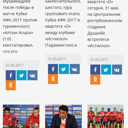
Мухаммадиев
заключительного,
квартете «D»
после победы в
шестого, тура
сегодня, 31 мая,
матче Кубка
группового этапа
на Центральном
АФК-2017 против
Кубка АФК-2017 в
республиканском
туркменского
квартете «D»
стадионе
«Алтын Асыра»
между клубами
Душанбе
(1:0)
«Истиклол»
встретятся
констатировал,
(Таджикистан) и
«Истиклол»
что это
31.05.2017
31.05.2017
01.06.2017