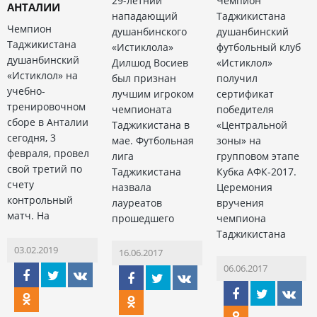
29-летний
Чемпион
АНТАЛИИ
нападающий
Таджикистана
Чемпион
душанбинского
душанбинский
Таджикистана
«Истиклола»
футбольный клуб
душанбинский
Дилшод Восиев
«Истиклол»
«Истиклол» на
был признан
получил
учебно-
лучшим игроком
сертификат
тренировочном
чемпионата
победителя
сборе в Анталии
Таджикистана в
«Центральной
сегодня, 3
мае. Футбольная
зоны» на
февраля, провел
лига
групповом этапе
свой третий по
Таджикистана
Кубка АФК-2017.
счету
назвала
Церемония
контрольный
лауреатов
вручения
матч. На
прошедшего
чемпиона
Таджикистана
03.02.2019
16.06.2017
06.06.2017