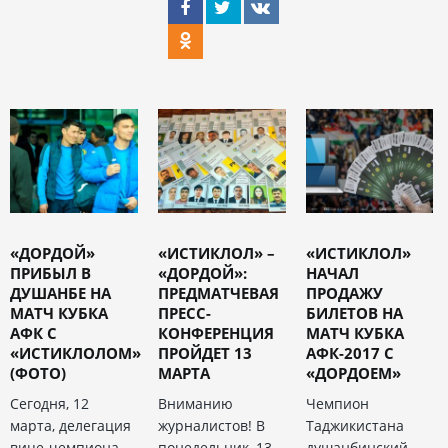
«ДОРДОЙ»
«ИСТИКЛОЛ» –
«ИСТИКЛОЛ»
ПРИБЫЛ В
«ДОРДОЙ»:
НАЧАЛ
ДУШАНБЕ НА
ПРЕДМАТЧЕВАЯ
ПРОДАЖУ
МАТЧ КУБКА
ПРЕСС-
БИЛЕТОВ НА
АФК С
КОНФЕРЕНЦИЯ
МАТЧ КУБКА
«ИСТИКЛОЛОМ»
ПРОЙДЕТ 13
АФК-2017 С
(ФОТО)
МАРТА
«ДОРДОЕМ»
Сегодня, 12
Вниманию
Чемпион
марта, делегация
журналистов! В
Таджикистана
вице-чемпиона
понедельник, 13
душанбинский