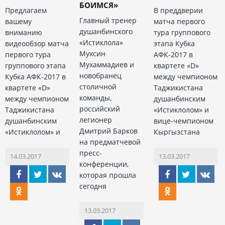
БОИМСЯ»
Предлагаем
В преддверии
Главный тренер
вашему
матча первого
душанбинского
вниманию
тура группового
«Истиклола»
видеообзор матча
этапа Кубка
Мухсин
первого тура
АФК-2017 в
Мухаммадиев и
группового этапа
квартете «D»
новобранец
Кубка АФК-2017 в
между чемпионом
столичной
квартете «D»
Таджикистана
команды,
между чемпионом
душанбинским
российский
Таджикистана
«Истиклолом» и
легионер
душанбинским
вице-чемпионом
Дмитрий Барков
«Истиклолом» и
Кыргызстана
на предматчевой
пресс-
14.03.2017
13.03.2017
конференции,
которая прошла
сегодня
13.03.2017