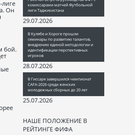
-лиге
комиссарами матчей Футбольной
а. Он
лиги Таджикистана
н
29.07.2026
В Кулябе и Хороге прошли
семинары по развитию талантов,
внедрению единой методологии и
м бой.
идентификации перспективных
дет
игроков
28.07.2026
ные
В Гиссаре завершился чемпионат
CAFA-2026 среди женских
молодежных сборных до 20 лет
25.07.2026
корее
НАШЕ ПОЛОЖЕНИЕ В
РЕЙТИНГЕ ФИФА