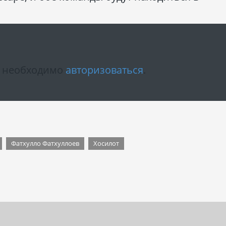
м необходимо
авторизоваться
.
Фатхулло Фатхуллоев
Хосилот