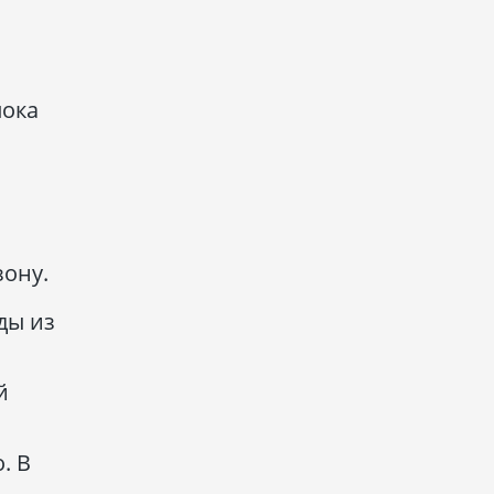
пока
зону.
ды из
й
. В