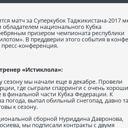
тоится матч за Суперкубок Таджикистана-2017 
 обладателем национального Кубка
ребряным призером чемпионата республики
лотом». В преддверии этого события в конф
 пресс-конференция.
тренер «Истиклола»:
у сезону мы начали еще в декабре. Провели
урции, где сыграли спарринги с очень хорош
 в финальной части Кубка Федерации. К
а погода, выпал обильный снегопад, давно т
овы к сезону.
циональной сборной Нуриддина Давронова,
осиева, мы подписали контракты с двумя