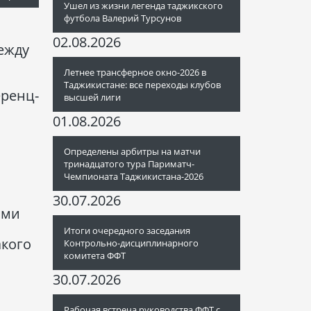
Ушел из жизни легенда таджикского
футбола Валерий Турсунов
02.08.2026
между
Летнее трансферное окно-2026 в
Таджикистане: все переходы клубов
еренц-
высшей лиги
01.08.2026
Определены арбитры на матчи
тринадцатого тура Париматч-
Чемпионата Таджикистана-2026
30.07.2026
ими
Итоги очередного заседания
акого
Контрольно-дисциплинарного
комитета ФФТ
30.07.2026
Рабочая встреча руководства ФФТ с