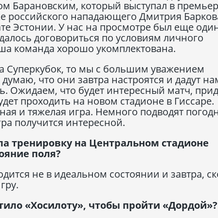
м Барановским, который выступал в премьер
же российского нападающего Дмитрия Барков
е Эстонии. У нас на просмотре был еще оди
удалось договориться по условиям личного
наша команда хорошо укомплектована.
за Суперкубок, то мы с большим уважением
 думаю, что они завтра настроятся и дадут на
ть. Ожидаем, что будет интересный матч, при
удет проходить на новом стадионе в Гиссаре.
ная и тяжелая игра. Немного подводят погод
игра получится интересной.
ла тренировку на Центральном стадионе
тояние поля?
одится не в идеальном состоянии и завтра, с
гру.
тило «Хосилоту», чтобы пройти «Дордой»?