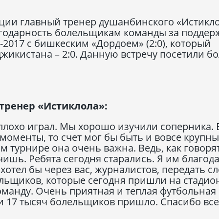
ции главный тренер душанбинского «Истикл
годарность болельщикам команды за поддерж
2017 с бишкеским «Дордоем» (2:0), который
икистана – 2:0. Данную встречу посетили бо
тренер «Истиклола»:
плохо играл. Мы хорошо изучили соперника. 
моменты, то счет мог бы быть и вовсе крупны
м турнире она очень важна. Ведь, как говорят
чишь. Ребята сегодня старались. Я им благод
 хотел бы через вас, журналистов, передать с
льщиков, которые сегодня пришли на стадио
манду. Очень приятная и теплая футбольная
и 17 тысяч болельщиков пришло. Спасибо все