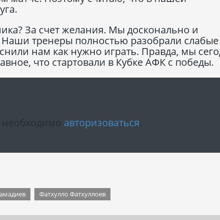
уга.
ника? За счет желания. Мы досконально и
. Наши тренеры полностью разобрали слабые
нили нам как нужно играть. Правда, мы сег
лавное, что стартовали в Кубке АФК с победы.
м необходимо
авторизоваться
.
амадиев
Фатхулло Фатхуллоев