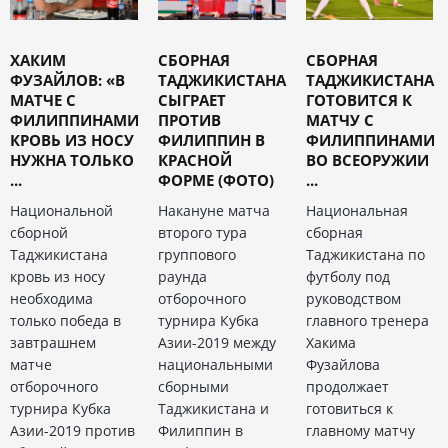
ХАКИМ
СБОРНАЯ
СБОРНАЯ
ФУЗАЙЛОВ: «В
ТАДЖИКИСТАНА
ТАДЖИКИСТАНА
МАТЧЕ С
СЫГРАЕТ
ГОТОВИТСЯ К
ФИЛИППИНАМИ
ПРОТИВ
МАТЧУ С
КРОВЬ ИЗ НОСУ
ФИЛИППИН В
ФИЛИППИНАМИ
НУЖНА ТОЛЬКО
КРАСНОЙ
ВО ВСЕОРУЖИИ
...
ФОРМЕ (ФОТО)
...
Национальной
Накануне матча
Национальная
сборной
второго тура
сборная
Таджикистана
группового
Таджикистана по
кровь из носу
раунда
футболу под
необходима
отборочного
руководством
только победа в
турнира Кубка
главного тренера
завтрашнем
Азии-2019 между
Хакима
матче
национальными
Фузайлова
отборочного
сборными
продолжает
турнира Кубка
Таджикистана и
готовиться к
Азии-2019 против
Филиппин в
главному матчу