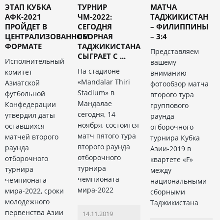
ЭТАП КУБКА
ТУРНИР
МАТЧА
АФК-2021
ЧМ-2022:
ТАДЖИКИСТАН
ПРОЙДЕТ В
СЕГОДНЯ
– ФИЛИППИНЫ
ЦЕНТРАЛИЗОВАННОМ
СБОРНАЯ
– 3:4
ФОРМАТЕ
ТАДЖИКИСТАНА
Представляем
СЫГРАЕТ С ...
Исполнительный
вашему
На стадионе
комитет
вниманию
«Mandalar Thiri
Азиатской
фотообзор матча
Stadium» в
футбольной
второго тура
Мандалае
Конфедерации
группового
сегодня, 14
утвердил даты
раунда
ноября, состоится
оставшихся
отборочного
матч пятого тура
матчей второго
турнира Кубка
второго раунда
раунда
Азии-2019 в
отборочного
отборочного
квартете «F»
турнира
турнира
между
чемпионата
чемпионата
национальными
мира-2022
мира-2022, сроки
сборными
молодежного
Таджикистана
первенства Азии
14.11.2019