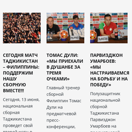
СЕГОДНЯ МАТЧ
ТОМАС ДУЛИ:
ПАРВИЗДЖОН
ТАДЖИКИСТАН
«МЫ ПРИЕХАЛИ
УМАРБОЕВ:
– ФИЛИППИНЫ:
В ДУШАНБЕ ЗА
«МЫ
ПОДДЕРЖИМ
ТРЕМЯ
НАСТРАИВАЕМСЯ
НАШУ
ОЧКАМИ»
НА БОРЬБУ И НА
СБОРНУЮ
ПОБЕДУ»
Главный тренер
ВМЕСТЕ!!!
Полузащитник
сборной
Сегодня, 13 июня,
национальной
Филиппин Томас
национальная
сборной
Дули на
сборная
Таджикистана
предматчевой
Таджикистана
Парвизджон
пресс-
проведет свой
Умарбоев на
конференции,
второй матч в