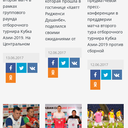
предматчевой
которая прошла в
рамках
пресс-
гостинице «Хаятт
группового
конференции в
Ридженси
раунда
преддверии
Душанбе»,
отборочного
матча второго
поделился
турнира Кубка
тура отборочного
своими
Азии-2019. На
турнира Кубка
ожиданиями от
Центральном
Азии-2019 против
сборной
12.06.2017
13.06.2017
12.06.2017