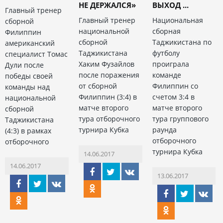
НЕ ДЕРЖАЛСЯ»
ВЫХОД ...
Главный тренер
Главный тренер
Национальная
сборной
национальной
сборная
Филиппин
сборной
Таджикистана по
американский
Таджикистана
футболу
специалист Томас
Хаким Фузайлов
проиграла
Дули после
после поражения
команде
победы своей
от сборной
Филиппин со
команды над
Филиппин (3:4) в
счетом 3:4 в
национальной
матче второго
матче второго
сборной
тура отборочного
тура группового
Таджикистана
турнира Кубка
раунда
(4:3) в рамках
отборочного
отборочного
турнира Кубка
14.06.2017
14.06.2017
13.06.2017