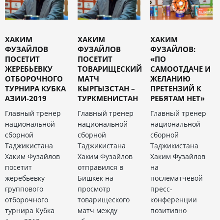
ХАКИМ
ХАКИМ
ХАКИМ
ФУЗАЙЛОВ
ФУЗАЙЛОВ
ФУЗАЙЛОВ:
ПОСЕТИТ
ПОСЕТИТ
«ПО
ЖЕРЕБЬЕВКУ
ТОВАРИЩЕСКИЙ
САМООТДАЧЕ И
ОТБОРОЧНОГО
МАТЧ
ЖЕЛАНИЮ
ТУРНИРА КУБКА
КЫРГЫЗСТАН –
ПРЕТЕНЗИЙ К
АЗИИ-2019
ТУРКМЕНИСТАН
РЕБЯТАМ НЕТ»
Главный тренер
Главный тренер
Главный тренер
национальной
национальной
национальной
сборной
сборной
сборной
Таджикистана
Таджикистана
Таджикистана
Хаким Фузайлов
Хаким Фузайлов
Хаким Фузайлов
посетит
отправился в
на
жеребьевку
Бишкек на
послематчевой
группового
просмотр
пресс-
отборочного
товарищеского
конференции
турнира Кубка
матч между
позитивно