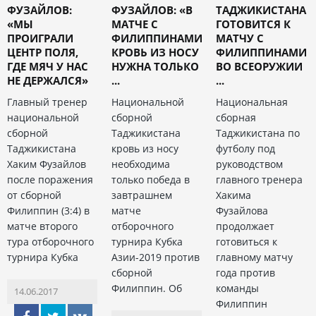
ФУЗАЙЛОВ:
ФУЗАЙЛОВ: «В
ТАДЖИКИСТАНА
«МЫ
МАТЧЕ С
ГОТОВИТСЯ К
ПРОИГРАЛИ
ФИЛИППИНАМИ
МАТЧУ С
ЦЕНТР ПОЛЯ,
КРОВЬ ИЗ НОСУ
ФИЛИППИНАМИ
ГДЕ МЯЧ У НАС
НУЖНА ТОЛЬКО
ВО ВСЕОРУЖИИ
НЕ ДЕРЖАЛСЯ»
...
...
Главный тренер
Национальной
Национальная
национальной
сборной
сборная
сборной
Таджикистана
Таджикистана по
Таджикистана
кровь из носу
футболу под
Хаким Фузайлов
необходима
руководством
после поражения
только победа в
главного тренера
от сборной
завтрашнем
Хакима
Филиппин (3:4) в
матче
Фузайлова
матче второго
отборочного
продолжает
тура отборочного
турнира Кубка
готовиться к
турнира Кубка
Азии-2019 против
главному матчу
сборной
года против
Филиппин. Об
команды
14.06.2017
Филиппин