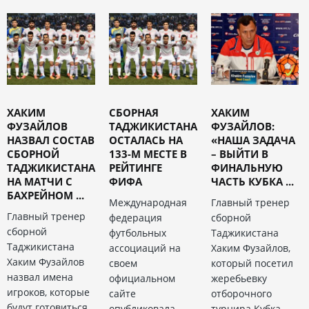
ХАКИМ
СБОРНАЯ
ХАКИМ
ФУЗАЙЛОВ
ТАДЖИКИСТАНА
ФУЗАЙЛОВ:
НАЗВАЛ СОСТАВ
ОСТАЛАСЬ НА
«НАША ЗАДАЧА
СБОРНОЙ
133-М МЕСТЕ В
– ВЫЙТИ В
ТАДЖИКИСТАНА
РЕЙТИНГЕ
ФИНАЛЬНУЮ
НА МАТЧИ С
ФИФА
ЧАСТЬ КУБКА ...
БАХРЕЙНОМ ...
Международная
Главный тренер
Главный тренер
федерация
сборной
сборной
футбольных
Таджикистана
Таджикистана
ассоциаций на
Хаким Фузайлов,
Хаким Фузайлов
своем
который посетил
назвал имена
официальном
жеребьевку
игроков, которые
сайте
отборочного
будут готовиться
опубликовала
турнира Кубка