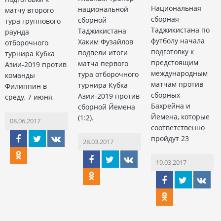
Национальная
национальной
матчу второго
сборная
сборной
тура группового
Таджикистана по
Таджикистана
раунда
футболу начала
Хаким Фузайлов
отборочного
подготовку к
подвели итоги
турнира Кубка
предстоящим
матча первого
Азии-2019 против
международным
тура отборочного
команды
матчам против
турнира Кубка
Филиппин в
сборных
Азии-2019 против
среду, 7 июня,
Бахрейна и
сборной Йемена
Йемена, которые
(1:2).
08.06.2017
соответственно
пройдут 23
28.03.2017
19.03.2017