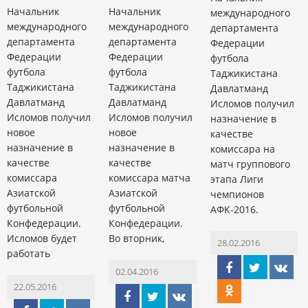
Начальник
Начальник
международного
международного
международного
департамента
департамента
департамента
Федерации
Федерации
Федерации
футбола
футбола
футбола
Таджикистана
Таджикистана
Таджикистана
Давлатманд
Давлатманд
Давлатманд
Исломов получил
Исломов получил
Исломов получил
назначение в
новое
новое
качестве
назначение в
назначение в
комиссара на
качестве
качестве
матч группового
комиссара
комиссара матча
этапа Лиги
Азиатской
Азиатской
чемпионов
футбольной
футбольной
АФК-2016.
Конфедерации.
Конфедерации.
Исломов будет
Во вторник,
28.02.2016
работать
02.04.2016
22.05.2016