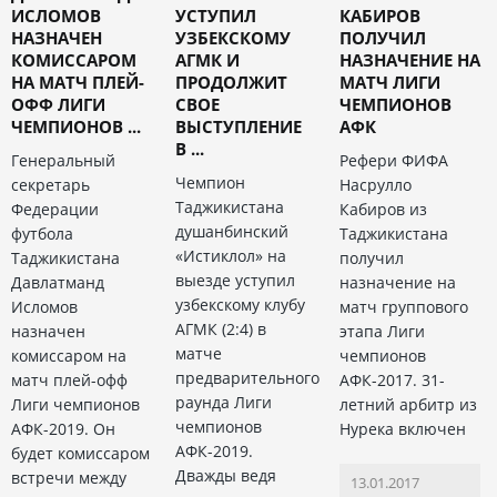
ИСЛОМОВ
УСТУПИЛ
КАБИРОВ
НАЗНАЧЕН
УЗБЕКСКОМУ
ПОЛУЧИЛ
КОМИССАРОМ
АГМК И
НАЗНАЧЕНИЕ НА
НА МАТЧ ПЛЕЙ-
ПРОДОЛЖИТ
МАТЧ ЛИГИ
ОФФ ЛИГИ
СВОЕ
ЧЕМПИОНОВ
ЧЕМПИОНОВ ...
ВЫСТУПЛЕНИЕ
АФК
В ...
Генеральный
Рефери ФИФА
Чемпион
секретарь
Насрулло
Таджикистана
Федерации
Кабиров из
душанбинский
футбола
Таджикистана
«Истиклол» на
Таджикистана
получил
выезде уступил
Давлатманд
назначение на
узбекскому клубу
Исломов
матч группового
АГМК (2:4) в
назначен
этапа Лиги
матче
комиссаром на
чемпионов
предварительного
матч плей-офф
АФК-2017. 31-
раунда Лиги
Лиги чемпионов
летний арбитр из
чемпионов
АФК-2019. Он
Нурека включен
АФК-2019.
будет комиссаром
Дважды ведя
встречи между
13.01.2017