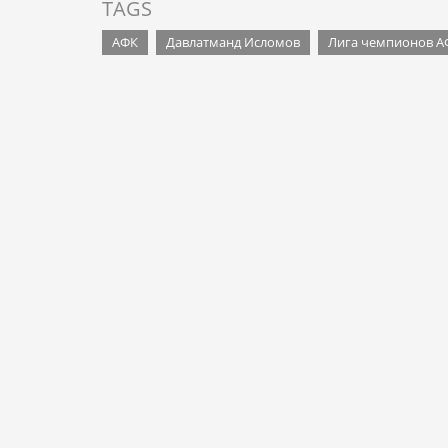
TAGS
АФК
Давлатманд Исломов
Лига чемпионов А