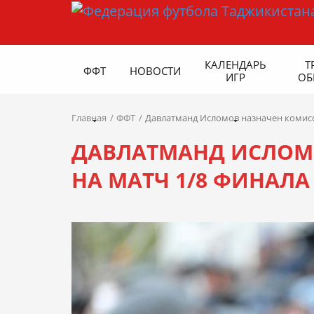
КАЛЕНДАРЬ
Т
ФФТ
НОВОСТИ
ИГР
ОБ
Главная
ФФТ
Давлатманд Исломов назначен комисс
ДАВЛАТМАНД ИСЛОМ
НА МАТЧ 1/8 ФИНАЛ