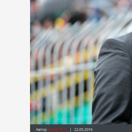
Автор
Info@fft.tj
| 22.05.2016