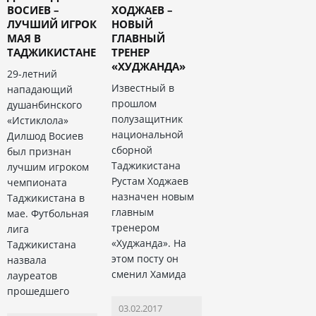
ВОСИЕВ –
ХОДЖАЕВ –
ЛУЧШИЙ ИГРОК
НОВЫЙ
МАЯ В
ГЛАВНЫЙ
ТАДЖИКИСТАНЕ
ТРЕНЕР
«ХУДЖАНДА»
29-летний
Известный в
нападающий
прошлом
душанбинского
полузащитник
«Истиклола»
национальной
Дилшод Восиев
сборной
был признан
Таджикистана
лучшим игроком
Рустам Ходжаев
чемпионата
назначен новым
Таджикистана в
главным
мае. Футбольная
тренером
лига
«Худжанда». На
Таджикистана
этом посту он
назвала
сменил Хамида
лауреатов
прошедшего
03.02.2017