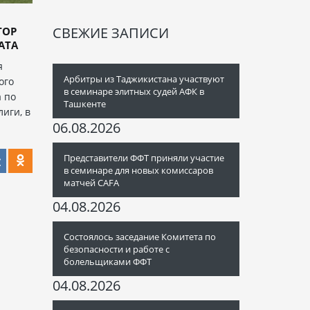
СВЕЖИЕ ЗАПИСИ
ТОР
АТА
я
Арбитры из Таджикистана участвуют
ого
в семинаре элитных судей АФК в
 по
Ташкенте
иги, в
06.08.2026
Представители ФФТ приняли участие
в семинаре для новых комиссаров
матчей CAFA
04.08.2026
Состоялось заседание Комитета по
безопасности и работе с
болельщиками ФФТ
04.08.2026