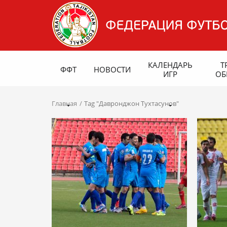
КАЛЕНДАРЬ
Т
ФФТ
НОВОСТИ
ИГР
ОБ
Главная
Tag "Давронджон Тухтасунов"