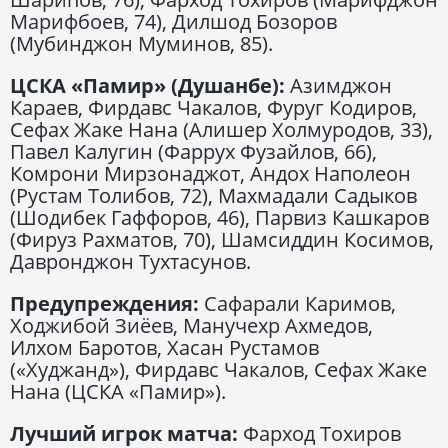
Марифбоев, 74), Дилшод Бозоров
(Мубинджон Муминов, 85).
ЦСКА «Памир» (Душанбе):
Азимджон
Караев, Фирдавс Чакалов, Фуруг Кодиров,
Сефах Жаке Нана (Алишер Холмуродов, 33),
Павел Калугин (Фаррух Фузайлов, 66),
Комрони Мирзонаджот, Андох Наполеон
(Рустам Толибов, 72), Махмадали Садыков
(Шодибек Гаффоров, 46), Парвиз Кашкаров
(Фируз Рахматов, 70), Шамсиддин Косимов,
Давронджон Тухтасунов.
Предупреждения:
Сафарали Каримов,
Ходжибой Зиёев, Манучехр Ахмедов,
Илхом Баротов, Хасан Рустамов
(«Худжанд»), Фирдавс Чакалов, Сефах Жаке
Нана (ЦСКА «Памир»).
Лучший игрок матча:
Фарход Тохиров