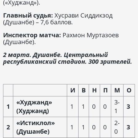
(«Худжанд»).
Главный судья:
Хусрави Сиддикзод
(Душанбе) – 7,6 баллов.
Инспектор матча:
Рахмон Муртазоев
(Душанбе).
2 марта. Душанбе. Центральный
республиканский стадион. 300 зрителей.
И
В
Н
П
М
О
«Худжанд»
3-
1
1
1
0
0
3
(Худжанд)
1
«Истиклол»
2-
2
1
1
0
0
3
(Душанбе)
0