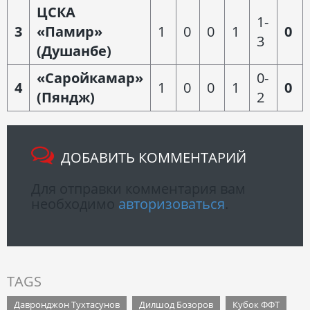
ЦСКА
1-
3
«Памир»
1
0
0
1
0
3
(Душанбе)
«Саройкамар»
0-
4
1
0
0
1
0
(Пяндж)
2
ДОБАВИТЬ КОММЕНТАРИЙ
Для отправки комментария вам
необходимо
авторизоваться
.
TAGS
Давронджон Тухтасунов
Дилшод Бозоров
Кубок ФФТ