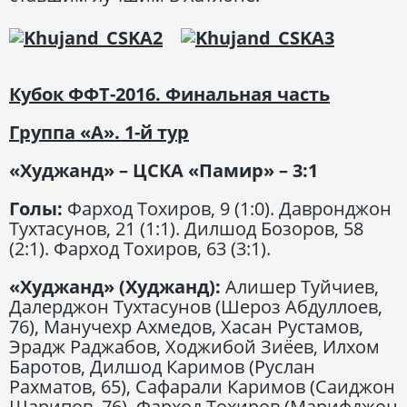
Кубок ФФТ-2016. Финальная часть
Группа «А». 1-й тур
«Худжанд» – ЦСКА «Памир» – 3:1
Голы:
Фарход Тохиров, 9 (1:0). Давронджон
Тухтасунов, 21 (1:1). Дилшод Бозоров, 58
(2:1). Фарход Тохиров, 63 (3:1).
«Худжанд» (Худжанд):
Алишер Туйчиев,
Далерджон Тухтасунов (Шероз Абдуллоев,
76), Манучехр Ахмедов, Хасан Рустамов,
Эрадж Раджабов, Ходжибой Зиёев, Илхом
Баротов, Дилшод Каримов (Руслан
Рахматов, 65), Сафарали Каримов (Саиджон
Шарипов, 76), Фарход Тохиров (Марифджон