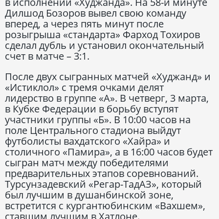
в исполнении «Худжанда». На 58-й минуте
Дилшод Бозоров вывел свою команду
вперед, а через пять минут после
розыгрыша «стандарта» Фарход Тохиров
сделал дубль и установил окончательный
счет в матче – 3:1.
После двух сыгранных матчей «Худжанд» и
«Истиклол» с тремя очками делят
лидерство в группе «А». В четверг, 3 марта,
в Кубке Федерации в борьбу вступят
участники группы «Б». В 10:00 часов на
поле Центрального стадиона выйдут
футболисты вахдатского «Хайра» и
столичного «Памира», а в 16:00 часов будет
сыгран матч между победителями
предварительных этапов соревнований.
Турсунзадевский «Регар-ТадАЗ», который
был лучшим в душанбинской зоне,
встретится с кургантюбинским «Вахшем»,
ставшим лучшим в Хатлоне.