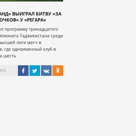
НД» ВЫИГРАЛ БИТВУ «ЗА
ОЧКОВ» У «РЕГАРА»
л программу тринадцатого
мпионата Таджикистана среди
высшей лиги матч в
е, где одноименный клуб в
за шесть
015