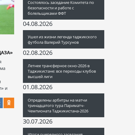
Состоялось заседание Комитета по
безопасности и работе с
болельщиками ФФТ
04.08.2026
Ушел из жизни легенда таджикского
футбола Валерий Турсунов
02.08.2026
ДАЗА»
я
Летнее трансферное окно-2026 в
мма
Таджикистане: все переходы клубов
высшей лиги
и
01.08.2026
л» и
Определены арбитры на матчи
тринадцатого тура Париматч-
Чемпионата Таджикистана-2026
30.07.2026
Итоги очередного заседания