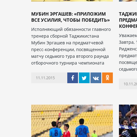
МУБИН ЭРГАШЕВ: «ПРИЛОЖИМ
ТАДЖИК
ВСЕ УСИЛИЯ, ЧТОБЫ ПОБЕДИТЬ»
ПРЕДМА
КОНФЕР
Исполняющий обязанности главного
Уважаем
тренера сборной Таджикистана
Завтра, 
Мубин Эргашев на предматчевой
Ридженс
пресс-конференции, посвященной
предмат
матчу седьмого тура второго раунда
посвяще
отборочного турнира чемпионата
седьмог
11.11.2015
10.11.2