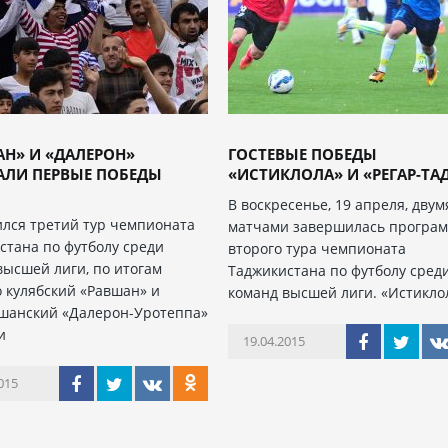
Н» И «ДАЛЕРОН»
ГОСТЕВЫЕ ПОБЕДЫ
АЛИ ПЕРВЫЕ ПОБЕДЫ
«ИСТИКЛОЛА» И «РЕГАР-ТА
В воскресенье, 19 апреля, двум
лся третий тур чемпионата
матчами завершилась програ
стана по футболу среди
второго тура чемпионата
высшей лиги, по итогам
Таджикистана по футболу сред
о кулябский «Равшан» и
команд высшей лиги. «Истикло
шанский «Далерон-Уротеппа»
и
19.04.2015
015