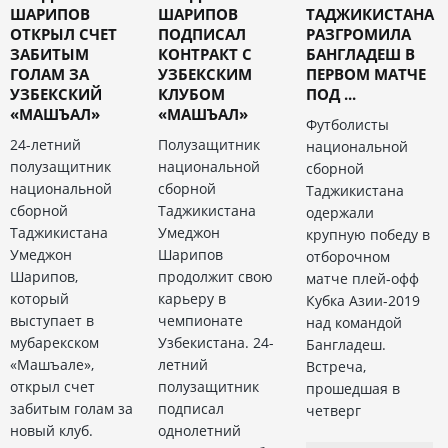
ШАРИПОВ
ШАРИПОВ
ТАДЖИКИСТАНА
ОТКРЫЛ СЧЕТ
ПОДПИСАЛ
РАЗГРОМИЛА
ЗАБИТЫМ
КОНТРАКТ С
БАНГЛАДЕШ В
ГОЛАМ ЗА
УЗБЕКСКИМ
ПЕРВОМ МАТЧЕ
УЗБЕКСКИЙ
КЛУБОМ
ПОД ...
«МАШЪАЛ»
«МАШЪАЛ»
Футболисты
24-летний
Полузащитник
национальной
полузащитник
национальной
сборной
национальной
сборной
Таджикистана
сборной
Таджикистана
одержали
Таджикистана
Умеджон
крупную победу в
Умеджон
Шарипов
отборочном
Шарипов,
продолжит свою
матче плей-офф
который
карьеру в
Кубка Азии-2019
выступает в
чемпионате
над командой
мубарекском
Узбекистана. 24-
Бангладеш.
«Машъале»,
летний
Встреча,
открыл счет
полузащитник
прошедшая в
забитым голам за
подписал
четверг
новый клуб.
однолетний