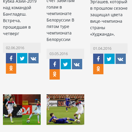
счет забитым
Кубка Азии-2019
Эргашев, который
голам в
над командой
в прошлом сезоне
чемпионате
Бангладеш.
защищал цвета
Белоруссии В
Встреча,
вице-чемпиона
пятом туре
прошедшая в
страны
чемпионата
четверг
«Худжанда»,
Белоруссии
02.06.2016
01.04.2016
03.05.2016