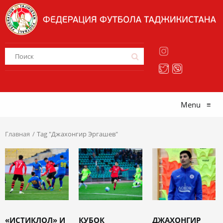
Menu
≡
Главная
Tag "Джахонгир Эргашев"
«ИСТИКЛОЛ» И
КУБОК
ДЖАХОНГИР