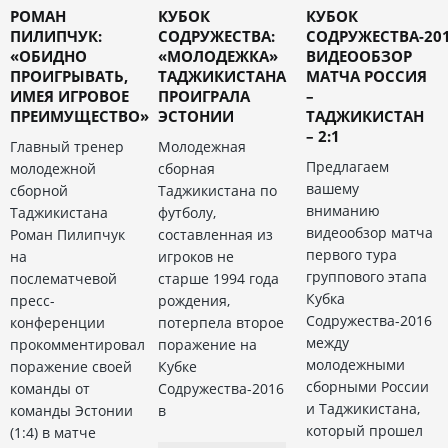
РОМАН
КУБОК
КУБОК
ПИЛИПЧУК:
СОДРУЖЕСТВА:
СОДРУЖЕСТВА-201
«ОБИДНО
«МОЛОДЕЖКА»
ВИДЕООБЗОР
ПРОИГРЫВАТЬ,
ТАДЖИКИСТАНА
МАТЧА РОССИЯ
ИМЕЯ ИГРОВОЕ
ПРОИГРАЛА
–
ПРЕИМУЩЕСТВО»
ЭСТОНИИ
ТАДЖИКИСТАН
– 2:1
Главный тренер
Молодежная
Предлагаем
молодежной
сборная
вашему
сборной
Таджикистана по
вниманию
Таджикистана
футболу,
видеообзор матча
Роман Пилипчук
составленная из
первого тура
на
игроков не
группового этапа
послематчевой
старше 1994 года
Кубка
пресс-
рождения,
Содружества-2016
конференции
потерпела второе
между
прокомментировал
поражение на
молодежными
поражение своей
Кубке
сборными России
команды от
Содружества-2016
и Таджикистана,
команды Эстонии
в
который прошел
(1:4) в матче