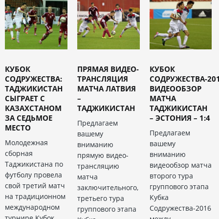
КУБОК
ПРЯМАЯ ВИДЕО-
КУБОК
СОДРУЖЕСТВА:
ТРАНСЛЯЦИЯ
СОДРУЖЕСТВА-201
ТАДЖИКИСТАН
МАТЧА ЛАТВИЯ
ВИДЕООБЗОР
СЫГРАЕТ С
–
МАТЧА
КАЗАХСТАНОМ
ТАДЖИКИСТАН
ТАДЖИКИСТАН
ЗА СЕДЬМОЕ
– ЭСТОНИЯ – 1:4
Предлагаем
МЕСТО
Предлагаем
вашему
Молодежная
вашему
вниманию
сборная
вниманию
прямую видео-
Таджикистана по
видеообзор матча
трансляцию
футболу провела
второго тура
матча
свой третий матч
группового этапа
заключительного,
на традиционном
Кубка
третьего тура
международном
Содружества-2016
группового этапа
турнире Кубок
между