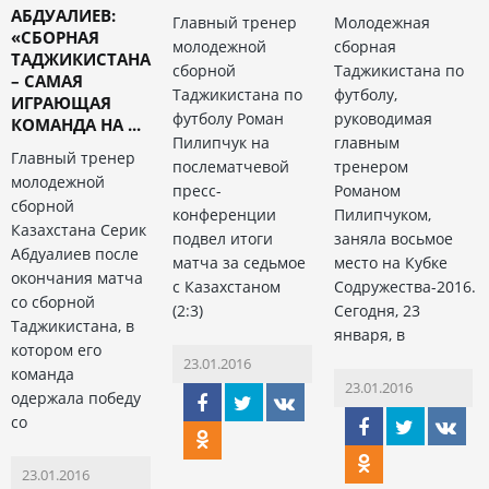
АБДУАЛИЕВ:
Главный тренер
Молодежная
«СБОРНАЯ
молодежной
сборная
ТАДЖИКИСТАНА
сборной
Таджикистана по
– САМАЯ
Таджикистана по
футболу,
ИГРАЮЩАЯ
футболу Роман
руководимая
КОМАНДА НА ...
Пилипчук на
главным
Главный тренер
послематчевой
тренером
молодежной
пресс-
Романом
сборной
конференции
Пилипчуком,
Казахстана Серик
подвел итоги
заняла восьмое
Абдуалиев после
матча за седьмое
место на Кубке
окончания матча
с Казахстаном
Содружества-2016.
со сборной
(2:3)
Сегодня, 23
Таджикистана, в
января, в
котором его
23.01.2016
команда
23.01.2016
одержала победу
со
23.01.2016