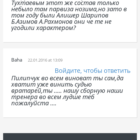
Тухтаевым этот же состав только
небыло там парвиза нозима,но зато в
том году были Алишер Шарипов
Б.Азимов А.Рахмонов они че те не
угодили характером?
Baha
22.01.2016 at 13:09
Войдите, чтобы ответить
Пилипчук во всем виноват ты сам,да
хватит уже винить судью
вратарей,ты ….. нашу сборную наши
тренера во всем лудше теб
пожалуйста ….