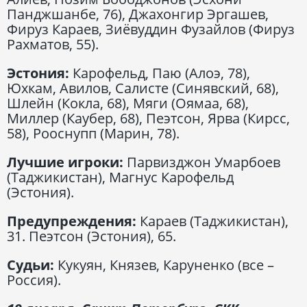
Панджшанбе, 76), Джахонгир Эргашев,
Фируз Караев, Зиёвуддин Фузайлов (Фируз
Рахматов, 55).
Эстония
:
Карофельд, Паю (Алоэ, 78),
Юхкам, Авилов, Салисте (Синявский, 68),
Шлейн (Кокла, 68), Мяги (Оямаа, 68),
Миллер (Каубер, 68), Пеэтсон, Ярва (Кирсс,
58), Рооснупп (Марин, 78).
Лучшие игроки:
Парвизджон Умарбоев
(Таджикистан), Магнус Карофельд
(Эстония).
Предупреждения
:
Караев (Таджикистан),
31. Пеэтсон (Эстония), 65.
Судьи
:
Кукуян, Князев, Каруненко (все –
Россия).