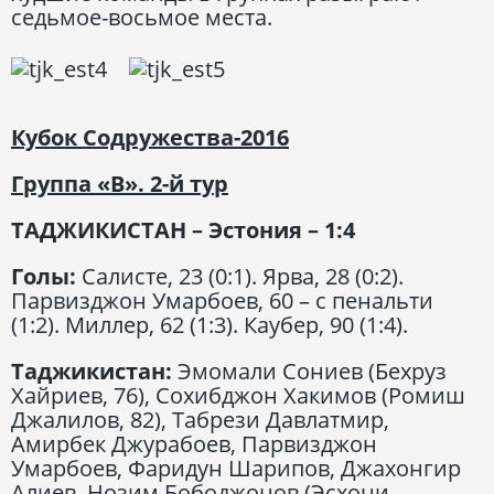
седьмое-восьмое места.
Кубок Содружества-2016
Группа «В».
2-й тур
ТАДЖИКИСТАН
– Эстония – 1:4
Голы
:
Салисте, 23 (0:1). Ярва, 28 (0:2).
Парвизджон Умарбоев, 60 – с пенальти
(1:2). Миллер, 62 (1:3). Каубер, 90 (1:4).
Таджикистан
:
Эмомали Сониев (Бехруз
Хайриев, 76), Сохибджон Хакимов (Ромиш
Джалилов, 82), Табрези Давлатмир,
Амирбек Джурабоев, Парвизджон
Умарбоев, Фаридун Шарипов, Джахонгир
Алиев, Нозим Бободжонов (Эсхони