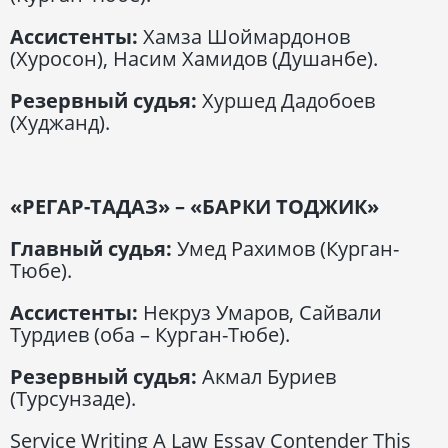
Ассистенты:
Хамза Шоймардонов
(Хуросон), Насим Хамидов (Душанбе).
Резервный судья:
Хуршед Дадобоев
(Худжанд).
«РЕГАР-ТАДАЗ» – «БАРКИ ТОДЖИК»
Главный судья:
Умед Рахимов (Курган-
Тюбе).
Ассистенты:
Некруз Умаров, Сайвали
Турдиев (оба – Курган-Тюбе).
Резервный судья:
Акмал Буриев
(Турсунзаде).
Service Writing A Law Essay Contender This