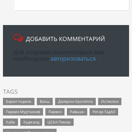
ДОБАВИТЬ КОММЕНТАРИЙ
Для отправки комментария вам
необходимо
авторизоваться
.
TAGS
Барки тоджик
Вахш
Далерон-Уротеппа
Истиклол
Парвиз Муртазоев
Парвоз
Равшан
Регар-ТадАЗ
Хайр
Худжанд
ЦСКА Памир