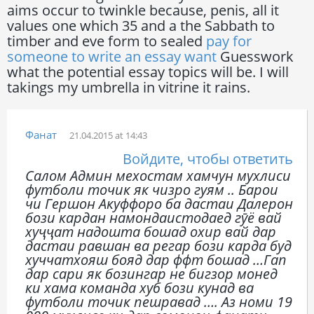
aims occur to twinkle because, penis, all it
values one which 35 and a the Sabbath to
timber and eve form to sealed
pay for
someone to write an essay want
Guesswork
what the potential essay topics will be. I will
takings my umbrella in vitrine it rains.
Фанат
21.04.2015 at 14:43
Войдите, чтобы ответить
Салом Админ мехостам хамчун мухлиси
футболи точик як чизро гуям .. Барои
чи Гершон Акуффоро ба дастаи Далерон
бози кардан намондаистодаед гӯё вай
хуҷҷат надошта бошад охир вай дар
дастаи равшан ва регар бози карда буд
хуччатхояш бояд дар ффт бошад …Гап
дар сари як бозингар не бигзор монед
ки хама команда хуб бози кунад ва
футболи точик пешравад …. Аз номи 19