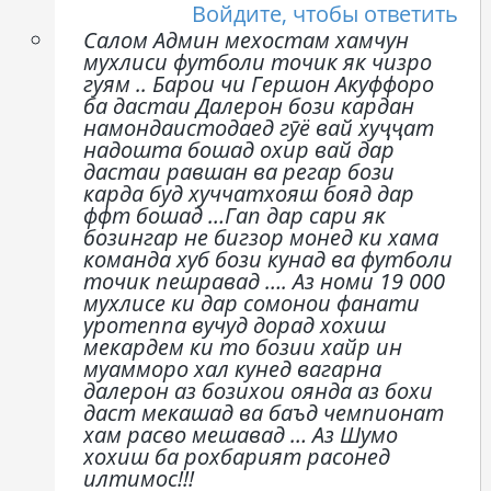
Войдите, чтобы ответить
Салом Админ мехостам хамчун
мухлиси футболи точик як чизро
гуям .. Барои чи Гершон Акуффоро
ба дастаи Далерон бози кардан
намондаистодаед гӯё вай хуҷҷат
надошта бошад охир вай дар
дастаи равшан ва регар бози
карда буд хуччатхояш бояд дар
ффт бошад …Гап дар сари як
бозингар не бигзор монед ки хама
команда хуб бози кунад ва футболи
точик пешравад …. Аз номи 19 000
мухлисе ки дар сомонои фанати
уротеппа вучуд дорад хохиш
мекардем ки то бозии хайр ин
муамморо хал кунед вагарна
далерон аз бозихои оянда аз бохи
даст мекашад ва баъд чемпионат
хам расво мешавад … Аз Шумо
хохиш ба рохбарият расонед
илтимос!!!