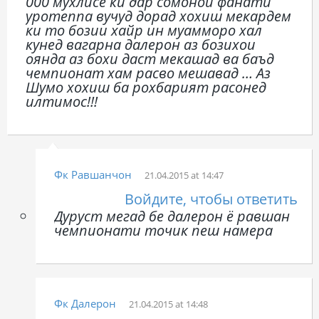
000 мухлисе ки дар сомонои фанати
уротеппа вучуд дорад хохиш мекардем
ки то бозии хайр ин муамморо хал
кунед вагарна далерон аз бозихои
оянда аз бохи даст мекашад ва баъд
чемпионат хам расво мешавад … Аз
Шумо хохиш ба рохбарият расонед
илтимос!!!
Фк Равшанчон
21.04.2015 at 14:47
Войдите, чтобы ответить
Дуруст мегад бе далерон ё равшан
чемпионати точик пеш намера
Фк Далерон
21.04.2015 at 14:48