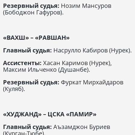
Резервный судья:
Нозим Мансуров
(Бободжон Гафуров).
«ВАХШ» – «РАВШАН»
Главный судья:
Насрулло Кабиров (Нурек).
Ассистенты:
Хасан Каримов (Нурек),
Максим Ильченко (Душанбе).
Резервный судья:
Фуркат Мирхайдаров
(Куляб).
«ХУДЖАНД» – ЦСКА «ПАМИР»
Главный судья:
Аъзамджон Буриев
(Курган-Тюбе).