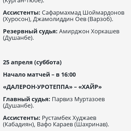
(Курган-Тюбе).
Ассистенты:
Сафармахмад Шоймардонов
(Хуросон), Джамолиддин Оев (Варзоб).
Резервный судья:
Амирджон Хоркашев
(Душанбе).
25 апреля (суббота)
Начало матчей – в 16:00
«ДАЛЕРОН-УРОТЕППА» – «ХАЙР»
Главный судья:
Парвиз Муртазоев
(Душанбе).
Ассистенты:
Рустамбек Худжаев
(Кабадиян), Вафо Караев (Шахринав).