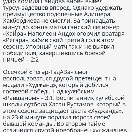
удар Комила Саидова вновь вывел
турсунзадевцев вперед. Однако удержать
преимущество подопечные Алишера
Хакбердиева не смогли. За тринадцать
минут до конца матча ганский легионер
«Хайра» Наполеон Андох огорчил вратаря
«Регара», забив свой третий гол в этом
сезоне. Упорный матч так и не выявил
победителя, завершившись боевой
ничьей – 2:2
Осечкой «Регар-ТадАЗа» смог
воспользоваться другой претендент на
медали «Худжанд», который добился
гостевой победы над кулябским
«Равшаном» – 3:1. Воспитанник кулябской
школы футбола Хасан Рустамов, который в
этом сезоне защищает цвета «Худжанда»,
на 23-й минуте поразил ворота своей
бывшей команды. Во втором тайме
отличился другой новобранец худжандцев