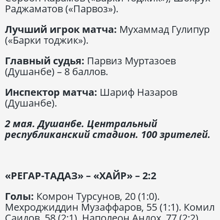
Раджаматов («Парвоз»).
Лучший игрок матча:
Мухаммад Гулипур
(«Барки тоджик»).
Главный судья:
Парвиз Муртазоев
(Душанбе) – 8 баллов.
Инспектор матча:
Шариф Назаров
(Душанбе).
2 мая. Душанбе. Центральный
республиканский стадион. 100 зрителей.
«РЕГАР-ТАДАЗ» – «ХАЙР» – 2:2
Голы:
Комрон Турсунов, 20 (1:0).
Мехроджиддин Музаффаров, 55 (1:1). Комил
Саидов, 58 (2:1). Наполеон Андох, 77 (2:2).