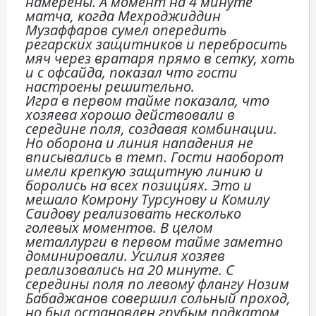
намерены. А момент на 4 минуте
матча, когда Мехроджиддин
Музаффаров сумел опередить
регарских защитников и перебросить
мяч через вратаря прямо в сетку, хоть
и с офсайда, показал что гости
настроены решительно.
Игра в первом тайме показала, что
хозяева хорошо действовали в
середине поля, создавая комбинации.
Но оборона и линия нападения не
вписывались в темп. Гости наоборот
имели крепкую защитную линию и
боролись на всех позициях. Это и
мешало Комрону Турсунову и Комилу
Саидову реализовать несколько
голевых моментов. В целом
металлурги в первом тайме заметно
доминировали. Усилия хозяев
реализовались на 20 минуте. С
середины поля по левому флангу Нозим
Бабаджанов совершил сольный проход,
но был остановлен грубым подкатом