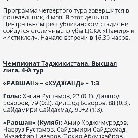
Программа четвертого тура завершится в
понедельник, 4 мая. В этот день на
Центральном республиканском стадионе
сойдутся столичные клубы ЦСКА «Памир» и
«Истиклол». Начало встречи в 16.30 часов.
Чемпионат Таджикистана. Высшая
лига. 4-й тур
«РАВШАН» – «ХУДЖАНД» – 1:3
Голы:
Хасан Рустамов, 23 (0:1). Дилшод
Бозоров, 79 (0:2). Дилшод Бозоров, 88 (0:3).
Сайдамири Сайдахмад, 90+2 (1:3).
«Равшан» (Куляб):
Амир Ходжимуродов,
Навруз Рустамов, Сайдамири Сайдахмад,
Музаффар Назаров (Зокир Абдулхайров,