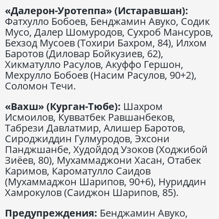
«Далерон-Уротеппа» (Истаравшан):
Фатхулло Бобоев, Бенджамин Авуко, Содик
Мусо, Далер Шомуродов, Сухроб Мансуров,
Бехзод Мусоев (Тохири Бахром, 84), Илхом
Баротов (Диловар Бойкузиев, 62),
Хикматулло Расулов, Акуффо Гершон,
Мехрулло Бобоев (Насим Расулов, 90+2),
Соломон Течи.
«Вахш» (Курган-Тюбе):
Шахром
Исмоилов, Кувватбек Равшанбеков,
Табрези Давлатмир, Алишер Баротов,
Сироджиддин Гулмуродов, Эхсони
Панджшанбе, Худойдод Узоков (Ходжибой
Зиёев, 80), Мухаммаджони Хасан, Отабек
Каримов, Кароматулло Саидов
(Мухаммаджон Шарипов, 90+6), Нуриддин
Хамрокулов (Саиджон Шарипов, 85).
Предупреждения:
Бенджамин Авуко,