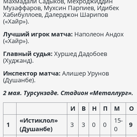
Махмадали Садыков, Мехроджиддин
Музаффаров, Мухсин Парпиев, Идибек
Хабибуллоев, Далерджон Шарипов
(«Хайр»).
Лучший игрок матча:
Наполеон Андох
(«Хайр»).
Главный судья:
Хуршед Дадобоев
(Худжанд).
Инспектор матча:
Алишер Урунов
(Душанбе).
2 мая. Турсунзаде. Стадион «Металлург».
И
В
Н
П
М
О
«Истиклол»
15-
1
3
3
0
0
9
(Душанбе)
0