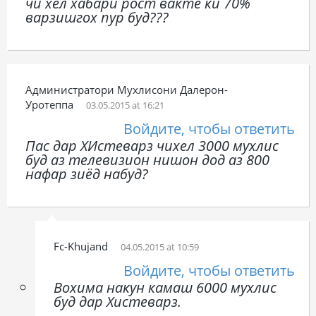
чи хел хабари рост вакте ки 70%
варзишгох пур буд???
Администратори Мухлисони Далерон-
Уротеппа
03.05.2015 at 16:21
Войдите, чтобы ответить
Пас дар ХИстеварз чихел 3000 мухлис
буд аз телевизион нишон дод аз 800
нафар зиёд набуд?
Fc-Khujand
04.05.2015 at 10:59
Войдите, чтобы ответить
Вохима накун камаш 6000 мухлис
буд дар Хистеварз.