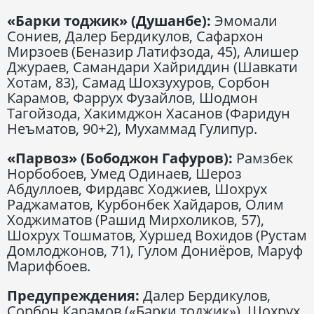
«Барки тоджик» (Душанбе):
Эмомали
Сониев, Далер Бердикулов, Сафархон
Мирзоев (Беназир Латифзода, 45), Алишер
Джураев, Самандари Хайриддин (Шавкати
Хотам, 83), Самад Шохзухуров, Сорбон
Карамов, Фаррух Фузайлов, Шодмон
Тагойзода, Хакимджон Хасанов (Фаридун
Неъматов, 90+2), Мухаммад Гулипур.
«Парвоз» (Бободжон Гафуров):
Рамзбек
Норбобоев, Умед Одинаев, Шероз
Абдуллоев, Фирдавс Ходжиев, Шохрух
Раджаматов, Курбонбек Хайдаров, Олим
Ходжиматов (Рашид Мирхоликов, 57),
Шохрух Тошматов, Хуршед Вохидов (Рустам
Домлоджонов, 71), Гулом Дониёров, Маруф
Марифбоев.
Предупреждения:
Далер Бердикулов,
Сорбон Карамов («Барки тоджик»), Шохрух