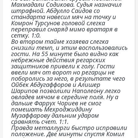
Махмадали Содикова. Судья назначил
штрафной. Абдулло Саидов со
стандарта навесил мяч на точку и
Комрон Турсунов головой слегка
переправил снаряд мимо вратаря в
сетку. 1:0.
Во втором тайме хозяева слегка
снизили темп, и этим воспользовались
гости. На 55 минуте было видно как
небрежные действия регарских
защитников привели к голу. Гости
ввели мяч от ворот но регарцы не
поборолись за него, в результате чего
Ойбек Абдугаффоров и Алишер
Шарипов позволили Наполеону легко
овладев мячом в середине поля. Ну а
дальше Фаррух Чориев не смог
помешать Мехроджиддину
Музаффарову дальним ударом
сравнять счет. 1:1.
Правда металлурги быстро исправили
положение. Две минуты спустя Комил