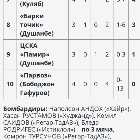
(Куляб)
«Барки
8
точик»
3
1
0
2
1-6
3
(Душанбе)
ЦСКА
9
«Памир»
3
0
1
2
0-3
1
(Душанбе)
«Парвоз»
0-
10
(Бободжон
4
0
0
4
0
13
Гафуров)
Бомбардиры:
Наполеон АНДОХ («Хайр»),
Хасан РУСТАМОВ («Худжанд»), Комил
САИДОВ («Регар-ТадАЗ»), Бледа
РОДРИГЕС («Истиклол») –
по
3 мяча
,
Комрон ТУРСУНОВ («Регар-ТадАЗ»),