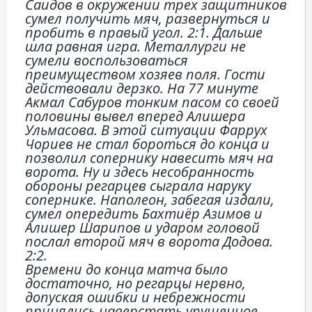
Саидов в окружении трех защитников
сумел получить мяч, развернуться и
пробить в правый угол. 2:1. Дальше
шла равная игра. Металлурги не
сумели воспользоваться
преимуществом хозяев поля. Гости
действовали дерзко. На 77 минуте
Акмал Сабуров тонким пасом со своей
половины вывел вперед Алишера
Ульмасова. В этой ситуации Фаррух
Чориев не стал бороться до конца и
позволил сопернику навесить мяч на
ворота. Ну и здесь несобранность
обороны регарцев сыграла наруку
сопернике. Наполеон, забегая издали,
сумел опередить Бахтиёр Азимов и
Алишер Шарипов и ударом головой
послал второй мяч в ворота Додова.
2:2.
Времени до конца матча было
достаточно, но регарцы нервно,
допуская ошибки и небрежности
принялись наверстать упущенное.