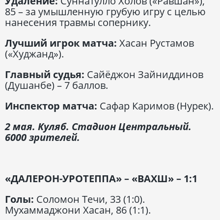
Удаление:
Суннатулло Холов («Равшан»),
85 – за умышленную грубую игру с целью
нанесения травмы сопернику.
Лучший игрок матча:
Хасан Рустамов
(«Худжанд»).
Главный судья:
Сайёджон Зайниддинов
(Душанбе) – 7 баллов.
Инспектор матча:
Сафар Каримов (Нурек).
2 мая. Куляб. Стадион Центральный.
6000 зрителей.
«ДАЛЕРОН-УРОТЕППА» – «ВАХШ» – 1:1
Голы:
Соломон Течи, 33 (1:0).
Мухаммаджони Хасан, 86 (1:1).