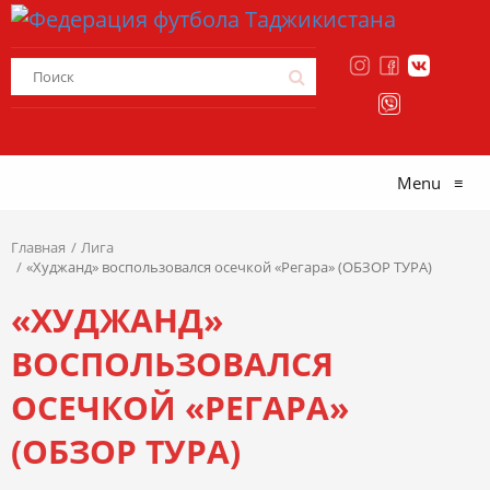
Menu
≡
Главная
Лига
«Худжанд» воспользовался осечкой «Регара» (ОБЗОР ТУРА)
«ХУДЖАНД»
ВОСПОЛЬЗОВАЛСЯ
ОСЕЧКОЙ «РЕГАРА»
(ОБЗОР ТУРА)