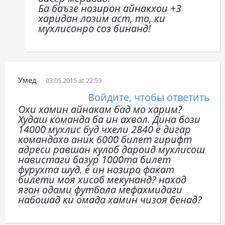
Ба баъзе нозирон айнакхои +3
харидан лозим аст, то, ки
мухлисонро соз бинанд!
Умед
03.05.2015 at 22:59
Войдите, чтобы ответить
Охи хамин айнакам бад мо харим?
Худаш команда ба ин ахвол. Дина бози
14000 мухлис буд чхели 2840 ё дигар
командахо аник 6000 билет гирифт
адреси равшан кулоб дароид мухлисош
навистаги базур 1000та билет
фурухта шуд. ё ин нозиро факат
билети моя хисоб мекунанд? наход
ягон одами футбола мефахмидаги
набошад ки омада хамин чизоя бенад?