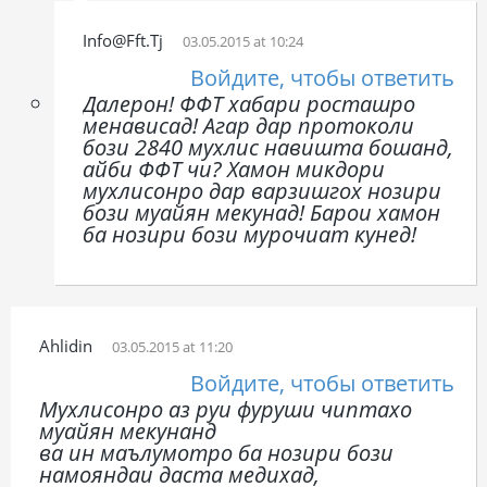
Info@fft.tj
03.05.2015 at 10:24
Войдите, чтобы ответить
Далерон! ФФТ хабари росташро
менависад! Агар дар протоколи
бози 2840 мухлис навишта бошанд,
айби ФФТ чи? Хамон микдори
мухлисонро дар варзишгох нозири
бози муайян мекунад! Барои хамон
ба нозири бози мурочиат кунед!
Ahlidin
03.05.2015 at 11:20
Войдите, чтобы ответить
Мухлисонро аз руи фуруши чиптахо
муайян мекунанд
ва ин маълумотро ба нозири бози
намояндаи даста медихад,