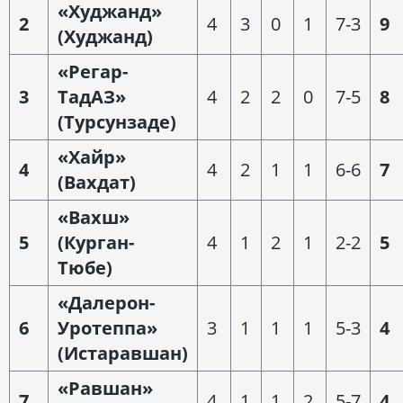
«Худжанд»
2
4
3
0
1
7-3
9
(Худжанд)
«Регар-
3
ТадАЗ»
4
2
2
0
7-5
8
(Турсунзаде)
«Хайр»
4
4
2
1
1
6-6
7
(Вахдат)
«Вахш»
5
(Курган-
4
1
2
1
2-2
5
Тюбе)
«Далерон-
6
Уротеппа»
3
1
1
1
5-3
4
(Истаравшан)
«Равшан»
7
4
1
1
2
5-7
4