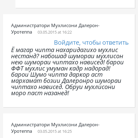
Администратори Мухлисони Далерон-
Уротеппа
03.05.2015 at 16:22
Войдите, чтобы ответить
Ё магар чипта нахаридагихо мухлис
нестанд? набошад шумораи мухлисон
нею шумораи чиптахо нависед! барои
ФФТ мухлис умуман кадр надорад!
барои Шумо чипта даркор аст
мархамат бозии Далеронро шумораи
чиптахо нависед. Обруи мухлисони
моро паст назанед!
Администратори Мухлисони Далерон-
Уротеппа
03.05.2015 at 16:25