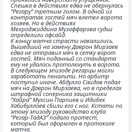
Спешка в действиях едва не обернулась
“Регару” третьим голом. В одной из
контратак гостей мяч влетел ворота
хозяев. Но в действиях
Мехроджиддина Музаффарова судьи
определили офсайд.
К концу матча страсти накалились.
Вышедший на замену Даврон Мирзаев
едва не отправил мяч в сетку ворот
гостей. Мяч поданный со стандарта
ему не удалось протолкнуть в ворота.
В следующем эпизоде регарцы могли
заработать пенальти. Но арбитр
поступил иначе. Абдулло Саидов подал
мяч на Даврон Мирзаева, но в пределах
штрафной соперника защитники
“Хайра” Мухсин Парпиев и Идибек
Хабибуллоев сбили его с ног. Кстати по
этому эпизоду руководство клуба
“Регар-ТадАЗ” подало протест,
который был оформлен в протоколе
матча.