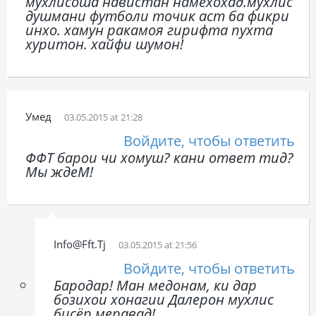
мухлисоша навистан намехохад.мухлис
душмани футболи точик аст ба фикри
инхо. хамун ракамоя гирифта пухта
хуритон. хайфи шумон!
Умед
03.05.2015 at 21:28
Войдите, чтобы ответить
ФФТ барои чи хомуш? кани ответ тид?
Мы ждеМ!
Info@fft.tj
03.05.2015 at 21:56
Войдите, чтобы ответить
Бародар! Ман медонам, ки дар
бозихои хонагии Далерон мухлис
бисёр меравад!