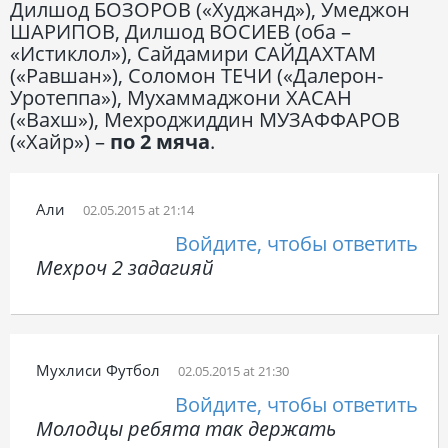
Дилшод БОЗОРОВ («Худжанд»), Умеджон
ШАРИПОВ, Дилшод ВОСИЕВ (оба –
«Истиклол»), Сайдамири САЙДАХТАМ
(«Равшан»), Соломон ТЕЧИ («Далерон-
Уротеппа»), Мухаммаджони ХАСАН
(«Вахш»), Мехроджиддин МУЗАФФАРОВ
(«Хайр») –
по 2 мяча
.
Али
02.05.2015 at 21:14
Войдите, чтобы ответить
Мехроч 2 задагияй
Мухлиси Футбол
02.05.2015 at 21:30
Войдите, чтобы ответить
Молодцы ребята так держать