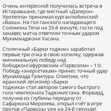
Очень интересной получилась встреча в
Истаравшане, где местный «Далерон-
Уротеппа» принимал кургантюбинский
«Вахш». На гол ганского нападающего
Соломона Течи на 33-й минуте, гости под
занавес матча ответили точным ударом
Мухаммаджони Хасана.
Столичный «Барки тоджик» заработал
первые три очка в свою копилку, одержав
минимальную победу над
бободжонгафуровским «Парвозом» – 1:0.
Победу «энергетикам» принес точный удар
Мухаммада Гулипура. Отметим, что
иранский легионер «Барки
тоджика» стал автором самого быстрого
гола чемпионата Таджикистана. Форвард,
получив из глубины передачу от
Сафархона Мирзоева, открыл счёт в игре
против «Парвоза» уже на 24-й секунде!