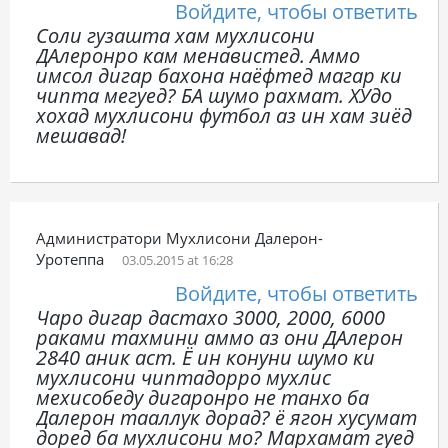
Войдите, чтобы ответить
Соли гузашта хам мухлисони
ДАлеронро кам менавистед. Аммо
имсол дигар бахона наёфтед магар ки
чипта мегуед? БА шумо рахмат. ХУдо
хохад мухлисони футбол аз ин хам зиёд
мешавад!
Администратори Мухлисони Далерон-
Уротеппа
03.05.2015 at 16:28
Войдите, чтобы ответить
Чаро дигар дастахо 3000, 2000, 6000
раками тахмини аммо аз они ДАлерон
2840 аник аст. Ё ин конуни шумо ки
мухлисони чиптадорро мухлис
мехисобеду дигаронро не танхо ба
Далерон тааллук дорад? ё ягон хусумат
доред ба мухлисони мо? Мархамат гуед