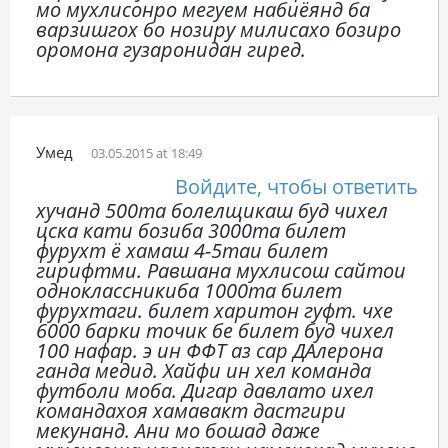
мо мухлисонро мегуем набиёянд ба
варзишгох бо нозиру милисахо бозиро
оромона гузаронидан гиред.
Умед
03.05.2015 at 18:49
Войдите, чтобы ответить
хучанд 500та болелщикаш буд чихел
цска кати бозиба 3000та билет
фурухт ё хамаш 4-5таи билет
гирифтми. Равшана мухлисош сайтои
одноклассникиба 1000та билет
фурухтаги. билет харитон гуфт. чхе
6000 барки точик бе билет буд чихел
100 нафар. э ин ФФТ аз сар ДАлерона
ганда медид. Хайфи ин хел команда
футболи моба. Дигар давлато ихел
командахоя хамавакт дастгири
мекунанд. Ани мо бошад даже