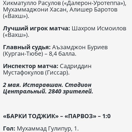
Хикматулло Расулов («Далерон-Уротеппа»),
Мухаммаджони Хасан, Алишер Баротов
(«Вахш»).
Лучший игрок матча:
Шахром Исмоилов
(«Вахш»).
Главный судья:
Аъзамджон Буриев
(Курган-Тюбе) – 8,4 балла.
Инспектор матча:
Садриддин
Мустафокулов (Гиссар).
2 мая. Истаравшан. Стадион
Центральный. 2840 зрителей.
«БАРКИ ТОДЖИК» – «ПАРВОЗ» – 1:0
Гол:
Мухаммад Гулипур, 1.