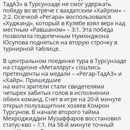
ТадАЗ» в Турсунзаде не смог удержать
победу во встрече с вахдатским «Хайром» –
2:2. Осечкой «Регара» воспользовался
«Худжанд», который в Кулябе взял верх над
местным «Равшаном» – 3:1. Эта победа
позволила подопечным Нумонджона
Юсупова подняться на вторую строчку в
турнирной таблице.
В центральном поединке тура в Турсунзаде
на стадионе «Металлруг» сошлись
претенденты на медали – «Регар-ТадАЗ» и
«Хайр». Пришедшие
на матч зрители стали свидетелями
четырех забитых голов в исполнении
обеих команд. Счет в игре на 20-й минуте
открыл полузащитник хозяев Комрон
Турсунов. В начале второго тайма
Мехроджиддин Музаффаров восстановил
статус-кво – 1:1. На 58-й минуте точный