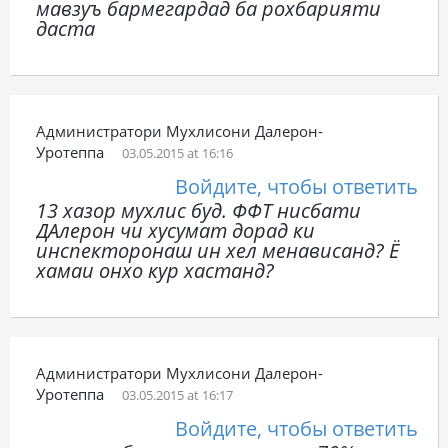
мавзуъ бармегардад ба рохбарияти
даста
Администратори Мухлисони Далерон-
Уротеппа
03.05.2015 at 16:16
Войдите, чтобы ответить
13 хазор мухлис буд. ФФТ нисбати
ДАлерон чи хусумат дорад ки
инспекторонаш ин хел менависанд? Ё
хамаи онхо кур хастанд?
Администратори Мухлисони Далерон-
Уротеппа
03.05.2015 at 16:17
Войдите, чтобы ответить