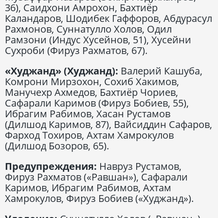
36), Саидхони Амрохон, Бахтиёр
Каландаров, Шодибек Гаффоров, Абдурасул
Рахмонов, Суннатулло Холов, Одил
Рамзони (Индус Хусейнов, 51), Хусейни
Сухроби (Фируз Рахматов, 67).
«Худжанд» (Худжанд):
Валерий Кашуба,
Комрони Мирзохон, Сохиб Хакимов,
Манучехр Ахмедов, Бахтиёр Чориев,
Сафарали Каримов (Фируз Бобиев, 55),
Ибрагим Рабимов, Хасан Рустамов
(Дилшод Каримов, 87), Вайсиддин Сафаров,
Фарход Тохиров, Ахтам Хамрокулов
(Дилшод Бозоров, 65).
Предупреждения:
Навруз Рустамов,
Фируз Рахматов («Равшан»), Сафарали
Каримов, Ибрагим Рабимов, Ахтам
Хамрокулов, Фируз Бобиев («Худжанд»).