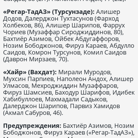
«Регар-ТадАЗ» (Турсунзаде):
Алишер
Додов, Далерджон Тухтасунов (Фарход
Холбеков, 86), Алишер Шарипов, Фаррух
Чориев (Музаффар Сироджиддинов, 80),
Бахтиёр Азимов, Ойбек Абдугаффоров,
Нозим Бободжонов, Фируз Караев, Абдулло
Саидов, Комрон Турсунов, Комил Саидов
(Даврон Мирзаев, 70).
«Хайр» (Вахдат):
Мирали Муродов,
Мухсин Парпиев, Наполеон Андох, Алишер
Улмасов, Мехроджиддин Музаффаров,
Фируз Шамсиев, Баходур Шарифов, Идибек
Хабибуллоев, Махмадали Садыков,
Далерджон Шарипов, Парвиз Хамидов
(Акмал Сабуров, 46).
Предупреждения:
Бахтиёр Азимов, Нозим
Бободжонов, Фируз Караев («Регар-ТадАЗ»),