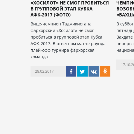
«ХОСИЛОТ» НЕ СМОГ ПРОБИТЬСЯ
ЧЕМПИ
В ГРУППОВОЙ ЭТАП КУБКА
ВОЗОБ
АФК-2017 (ФОТО)
«ВАХШ
Вице-чемпион Таджикистана
В суббо
фархорский «Хосилот» не смог
пятнадц
пробиться в групповой этап Кубка
Вахдате
АФК-2017. В ответном матче раунда
перерыв
плей-офф турнира фархорская
национа
команда
17.10.2
28.02.2017