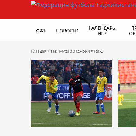
КАЛЕНДАРЬ
Т
ФФТ
НОВОСТИ
ИГР
ОБ
Главная
Tag "Мухаммаджони Хасан"