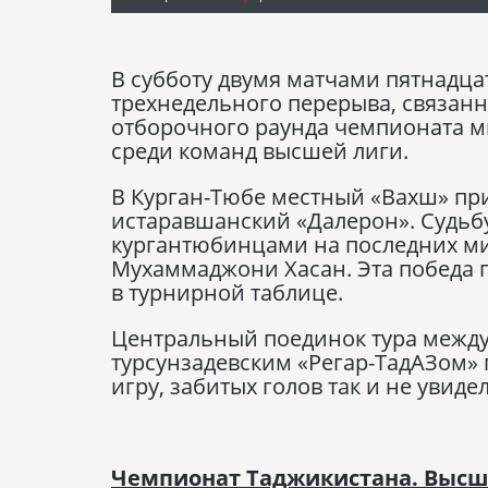
В субботу двумя матчами пятнадцат
трехнедельного перерыва, связанн
отборочного раунда чемпионата м
среди команд высшей лиги.
В Курган-Тюбе местный «Вахш» пр
истаравшанский «Далерон». Судьб
кургантюбинцами на последних ми
Мухаммаджони Хасан. Эта победа 
в турнирной таблице.
Центральный поединок тура между
турсунзадевским «Регар-ТадАЗом» 
игру, забитых голов так и не увидели
Чемпионат Таджикистана. Высшая