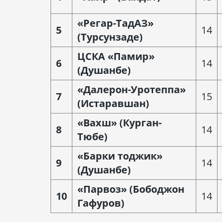
«Регар-ТадАЗ»
5
14
(Турсунзаде)
ЦСКА «Памир»
6
14
(Душанбе)
«Далерон-Уротеппа»
7
15
(Истаравшан)
«Вахш» (Курган-
8
14
Тюбе)
«Барки тоджик»
9
14
(Душанбе)
«Парвоз» (Бободжон
10
14
Гафуров)