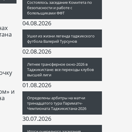
Состоялось заседание Комитета по
безопасности и работе с
болельщиками ФФТ
04.08.2026
чах
тана
Ушел из жизни легенда таджикского
футбола Валерий Турсунов
02.08.2026
Летнее трансферное окно-2026 в
Таджикистане: все переходы клубов
очку
высшей лиги
01.08.2026
ом» и
на
Определены арбитры на матчи
тринадцатого тура Париматч-
Чемпионата Таджикистана-2026
30.07.2026
Итоги очередного заседания