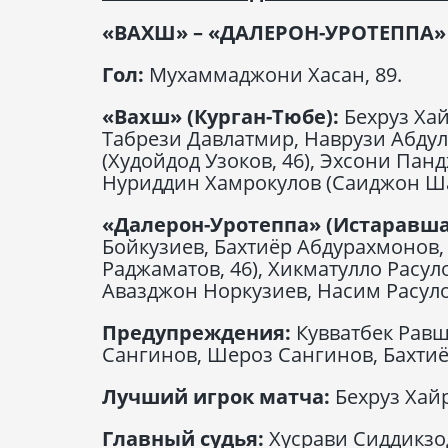
«ВАХШ» – «ДАЛЕРОН-УРОТЕППА» –
Гол:
Мухаммаджони Хасан, 89.
«Вахш» (Курган-Тюбе):
Бехруз Ха
Табрези Давлатмир, Наврузи Абдул
(Худойдод Узоков, 46), Эхсони Па
Нуриддин Хамрокулов (Саиджон Ш
«Далерон-Уротеппа» (Истаравша
Бойкузиев, Бахтиёр Абдурахмонов
Раджаматов, 46), Хикматулло Расул
Авазджон Норкузиев, Насим Расуло
Предупреждения:
Кувватбек Равш
Сангинов, Шероз Сангинов, Бахтиё
Лучший игрок матча:
Бехруз Хайр
Главный судья:
Хусрави Сиддикзо