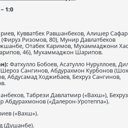
 1:0
йриев, Кувватбек Равшанбеков, Алишер Сафар
 (Фируз Ризомов, 80), Мунир Давлатбеков
нджшанбе, Отабек Каримов, Мухаммаджони Хас
арипов, 46), Мухаммаджон Шарипов.
н):
Фатхулло Бобоев, Асатулло Нуруллоев, Ди
, Шероз Сангинов, Абдурахмон Курбонов (Шо
ов, Абдусамад Ходжибаев, Бехруз Сангинов,
в.
анбеков, Табрези Давлатмир («Вахш»), Бехруз
р Абдурахмонов («Далерон-Уротеппа»).
иев («Вахш»).
д (Душанбе).