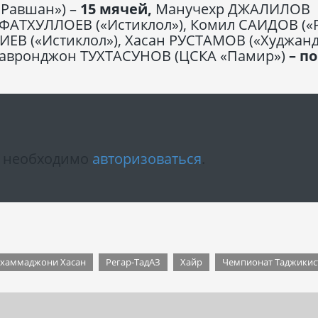
«Равшан») –
15 мячей,
Манучехр ДЖАЛИЛОВ
 ФАТХУЛЛОЕВ («Истиклол»), Комил САИДОВ («Р
В («Истиклол»), Хасан РУСТАМОВ («Худжанд
авронджон ТУХТАСУНОВ (ЦСКА «Памир»)
– по
м необходимо
авторизоваться
.
хаммаджони Хасан
Регар-ТадАЗ
Хайр
Чемпионат Таджикис