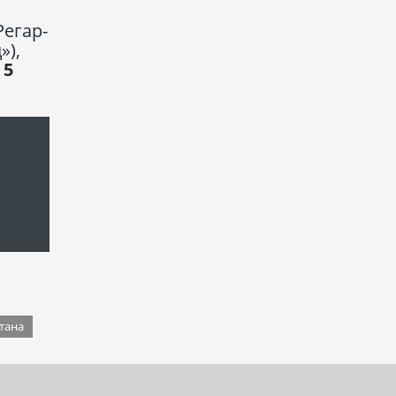
егар-
»),
 5
тана