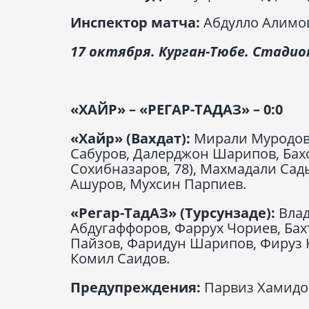
Инспектор матча:
Абдулло Алимов
17 октября. Курган-Тюбе. Стадио
«ХАЙР» – «РЕГАР-ТАДАЗ» – 0:0
«Хайр» (Вахдат):
Мирали Муродов,
Сабуров, Далерджон Шарипов, Бах
Сохибназаров, 78), Махмадали Сад
Ашуров, Мухсин Парпиев.
«Регар-ТадАЗ» (Турсунзаде):
Влад
Абдугаффоров, Фаррух Чориев, Бах
Пайзов, Фаридун Шарипов, Фируз 
Комил Саидов.
Предупреждения:
Парвиз Хамидов