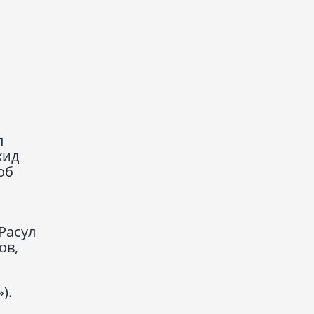
л
хид
об
Расул
ов,
).