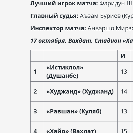
Лучший игрок матча:
Фаридун Ша
Главный судья:
Аъзам Буриев (Кур
Инспектор матча:
Анваршо Мирзо
17 октября. Вахдат. Стадион «Ха
И
«Истиклол»
1
13
(Душанбе)
2
«Худжанд» (Худжанд)
14
3
«Равшан» (Куляб)
13
4
«Хайр» (Вахдат)
15