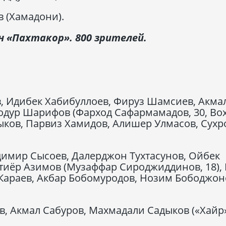
 (Хамадони).
н «Пахтакор». 800 зрителей.
 Идибек Хабибуллоев, Фируз Шамсиев, Акма
одур Шарифов (Фарход Сафармамадов, 30, Во
ыков, Парвиз Хамидов, Алишер Улмасов, Сухр
имир Сысоев, Далерджон Тухтасунов, Ойбек
тиёр Азимов (Музаффар Сироджиддинов, 18), 
Караев, Акбар Бобомуродов, Нозим Бободжон
, Акмал Сабуров, Махмадали Садыков («Хайр»