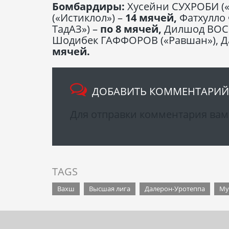
Бомбардиры:
Хусейни СУХРОБИ (
(«Истиклол») –
14 мячей,
Фатхулло
ТадАЗ») –
по
8 мячей,
Дилшод ВОСИЕ
Шодибек ГАФФОРОВ («Равшан»), Д
мячей.
ДОБАВИТЬ КОММЕНТАРИЙ
Для отправки комментария ва
TAGS
Вахш
Высшая лига
Далерон-Уротеппа
Му