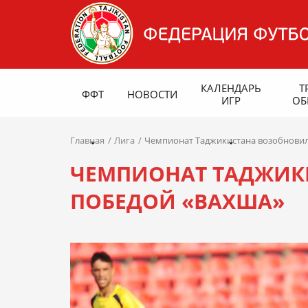
КАЛЕНДАРЬ
Т
ФФТ
НОВОСТИ
ИГР
ОБ
Главная
Лига
Чемпионат Таджикистана возобновил
ЧЕМПИОНАТ ТАДЖИК
ПОБЕДОЙ «ВАХША»