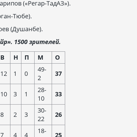
рипов («Регар-ТадАЗ»).
ган-Тюбе).
ев (Душанбе).
йр». 1500 зрителей.
В
Н
П
М
О
49-
12
1
0
37
2
28-
10
3
1
33
10
30-
8
2
3
26
22
18-
7
4
4
25